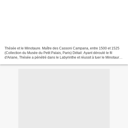
Thésée et le Minotaure. Maître des Cassoni Campana, entre 1500 et 1525
(Collection du Musée du Petit Palais, Paris) Détail: Ayant déroulé le fil
d'Ariane, Thésée a pénétré dans le Labyrinthe et réussit à tuer le Minotaure.
Les héros sont les fruits des...