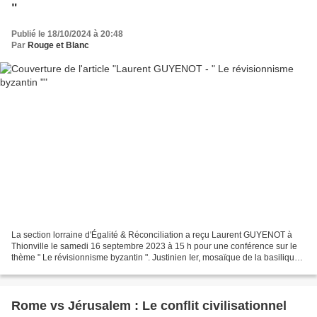
"
Publié le 18/10/2024 à 20:48
Par
Rouge et Blanc
La section lorraine d'Égalité & Réconciliation a reçu Laurent GUYENOT à
Thionville le samedi 16 septembre 2023 à 15 h pour une conférence sur le
thème " Le révisionnisme byzantin ". Justinien Ier, mosaïque de la basilique
Saint-Vital de Ravenne, datée...
Rome vs Jérusalem : Le conflit civilisationnel