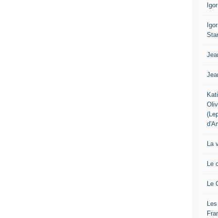
Igo
Igo
Sta
Jea
Jea
Kat
Oli
(Le
d'A
La 
Le 
Le 
Les
Fra