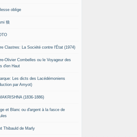
lesse oblige
ami 狼
OTO
re Clastres: La Société contre l'État (1974)
rre-Olivier Combelles ou le Voyageur des
s d'en Haut
tarque: Les dicts des Lacédémoniens
aduction par Amyot)
AKRISHNA (1836-1886)
ge et Blanc ou d'argent à la fasce de
ules
nt Thibauld de Marly