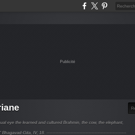
Publicité
riane
ual eye the learned and cultured Brahmin, the cow, the elephant,
hagavad-Gita, IV, 18. -----------------------------------------------------