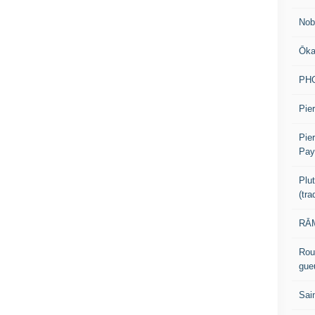
Nob
Ōk
PH
Pier
Pie
Pay
Plu
(tr
RĀM
Rou
gue
Sai