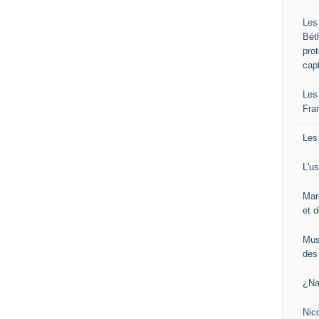
Les
Bét
pro
cap
Les
Fra
Les
L'u
Mar
et d
Mus
des 
¿Na
Nic