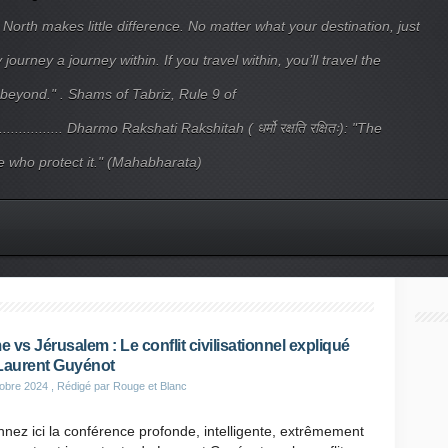
 North makes little difference. No matter what your destination, just
ourney a journey within. If you travel within, you’ll travel the
beyond." . Shams of Tabriz, Rule 9 of
.................... Dharmo Rakshati Rakshitah ( धर्मो रक्षति रक्षितः): "The
 who protect it." (Mahabharata)
 vs Jérusalem : Le conflit civilisationnel expliqué
Laurent Guyénot
obre 2024
, Rédigé par Rouge et Blanc
nnez ici la conférence profonde, intelligente, extrêmement