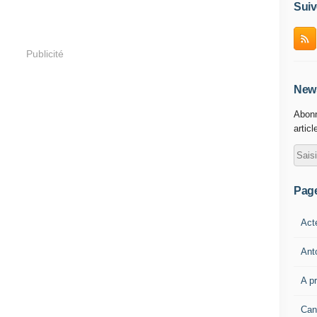
Suiv
Publicité
News
Abonn
articl
Pag
Act
Ant
A p
Can