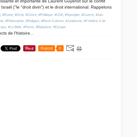
essante et importante de Laurent Guyénot sur le conflit
 Israël ("le "droit divin") et le droit international. Rappelons
l
,
#Rome
,
#Droit
,
#Grèce
,
#Politique
,
#USA
,
#Spengler
,
#Guerre
,
#Jan
sme
,
#Philosophie
,
#Religion
,
#René Guénon
,
#Judaïsme
,
#Frédéric II de
rque
,
#La Bible
,
#Perse
,
#Babylone
,
#Europe
ts de l'histoire...
Repost
0