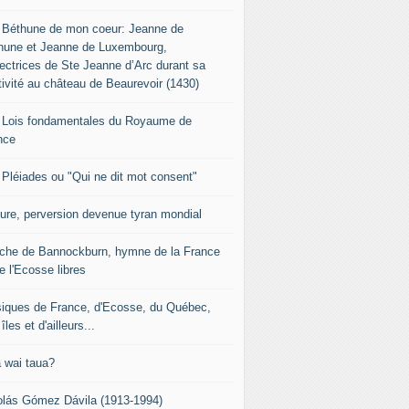
 Béthune de mon coeur: Jeanne de
hune et Jeanne de Luxembourg,
tectrices de Ste Jeanne d’Arc durant sa
tivité au château de Beaurevoir (1430)
 Lois fondamentales du Royaume de
nce
 Pléiades ou "Qui ne dit mot consent"
sure, perversion devenue tyran mondial
che de Bannockburn, hymne de la France
e l'Ecosse libres
iques de France, d'Ecosse, du Québec,
îles et d'ailleurs...
 wai taua?
olás Gómez Dávila (1913-1994)