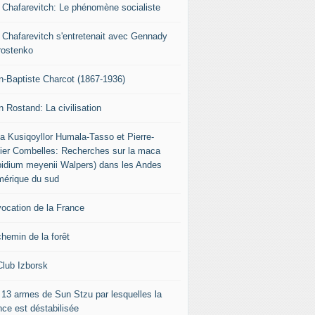
r Chafarevitch: Le phénomène socialiste
r Chafarevitch s'entretenait avec Gennady
rostenko
n-Baptiste Charcot (1867-1936)
n Rostand: La civilisation
ia Kusiqoyllor Humala-Tasso et Pierre-
vier Combelles: Recherches sur la maca
pidium meyenii Walpers) dans les Andes
mérique du sud
vocation de la France
chemin de la forêt
Club Izborsk
 13 armes de Sun Stzu par lesquelles la
nce est déstabilisée