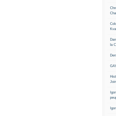
Chr
Cha
Col
Kva
Dan
la 
Der
GA
Hist
Join
Igor
peu
Igo