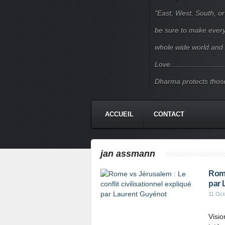
"East, West, South, or
be sure to make every j
whole wide world and 
Love.......................
Dharma protects those
ACCUEIL
CONTACT
jan assmann
Rome
par 
11 Oct
Visio