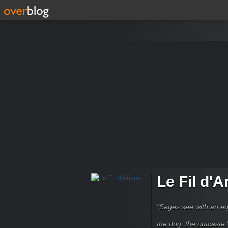
Le Fil d'A
"Sages see with an eq
the dog, the outcaste." B