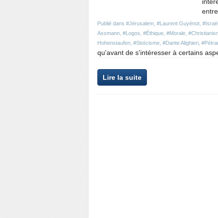
intér
entre
Publié dans
#Jérusalem
,
#Laurent Guyénot
,
#Israë
Assmann
,
#Logos
,
#Éthique
,
#Morale
,
#Christiani
Hohenstaufen
,
#Stoïcisme
,
#Dante Alighieri
,
#Pétra
qu'avant de s'intéresser à certains aspec
Lire la suite