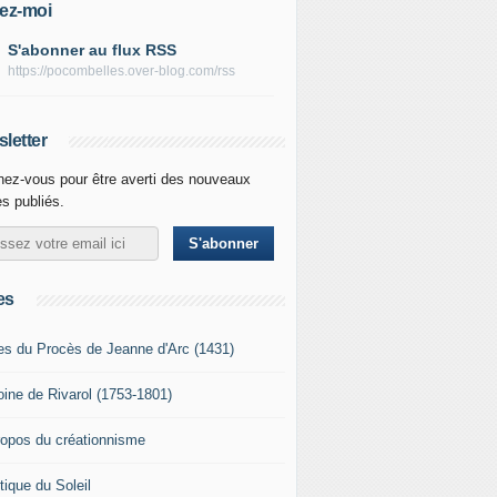
ez-moi
S'abonner au flux RSS
https://pocombelles.over-blog.com/rss
letter
ez-vous pour être averti des nouveaux
es publiés.
es
es du Procès de Jeanne d'Arc (1431)
oine de Rivarol (1753-1801)
ropos du créationnisme
tique du Soleil