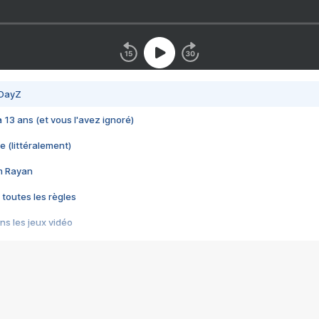
 DayZ
 a 13 ans (et vous l'avez ignoré)
e (littéralement)
im Rayan
 toutes les règles
s les jeux vidéo
us choquant de Rockstar ? - Le scandale BULLY
e plus moche de Steam
du RÊVE tourne au CAUCHEMAR