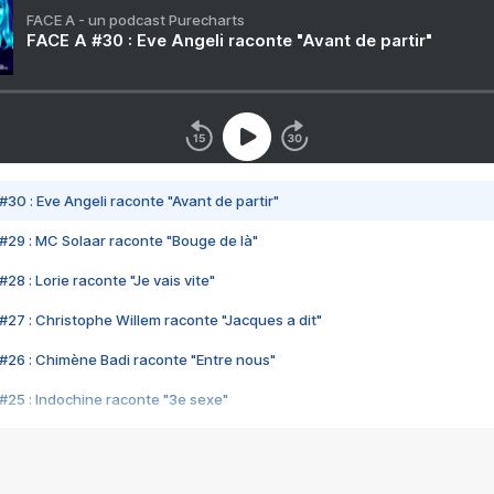
FACE A - un podcast Purecharts
FACE A #30 : Eve Angeli raconte "Avant de partir"
#30 : Eve Angeli raconte "Avant de partir"
#29 : MC Solaar raconte "Bouge de là"
28 : Lorie raconte "Je vais vite"
#27 : Christophe Willem raconte "Jacques a dit"
#26 : Chimène Badi raconte "Entre nous"
#25 : Indochine raconte "3e sexe"
#24 : Zaho raconte "C'est chelou"
#23 : Patrick Bruel raconte "Au café des délices"