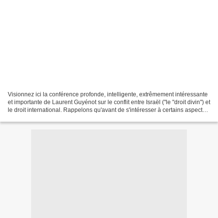
Visionnez ici la conférence profonde, intelligente, extrêmement intéressante
et importante de Laurent Guyénot sur le conflit entre Israël ("le "droit divin") et
le droit international. Rappelons qu'avant de s'intéresser à certains aspects
de l'histoire...