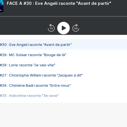
FACE A #30 : Eve Angeli raconte "Avant de partir"
#30 : Eve Angeli raconte "Avant de partir"
#29 : MC Solaar raconte "Bouge de là"
28 : Lorie raconte "Je vais vite"
#27 : Christophe Willem raconte "Jacques a dit"
#26 : Chimène Badi raconte "Entre nous"
#25 : Indochine raconte "3e sexe"
#24 : Zaho raconte "C'est chelou"
#23 : Patrick Bruel raconte "Au café des délices"
#22 : Kyo raconte "Le chemin"