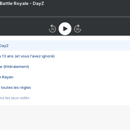
 Battle Royale - DayZ
 DayZ
 a 13 ans (et vous l'avez ignoré)
e (littéralement)
im Rayan
 toutes les règles
s les jeux vidéo
us choquant de Rockstar ? - Le scandale BULLY
e plus moche de Steam
du RÊVE tourne au CAUCHEMAR