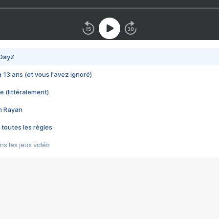
 DayZ
 a 13 ans (et vous l'avez ignoré)
e (littéralement)
im Rayan
 toutes les règles
s les jeux vidéo
us choquant de Rockstar ? - Le scandale BULLY
e plus moche de Steam
du RÊVE tourne au CAUCHEMAR
pendant 8 heures