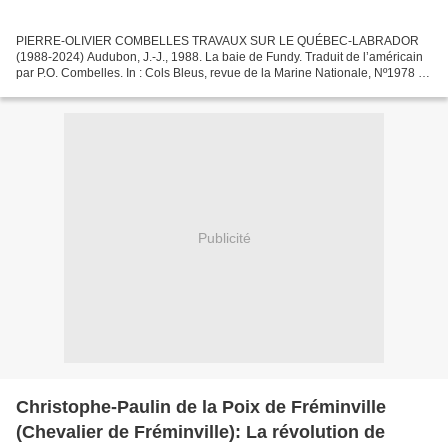
PIERRE-OLIVIER COMBELLES TRAVAUX SUR LE QUÉBEC-LABRADOR
(1988-2024) Audubon, J.-J., 1988. La baie de Fundy. Traduit de l’américain
par P.O. Combelles. In : Cols Bleus, revue de la Marine Nationale, Nº1978 du
27 février : 11-15. [Extrait du Journal du...
Publicité
Christophe-Paulin de la Poix de Fréminville
(Chevalier de Fréminville): La révolution de