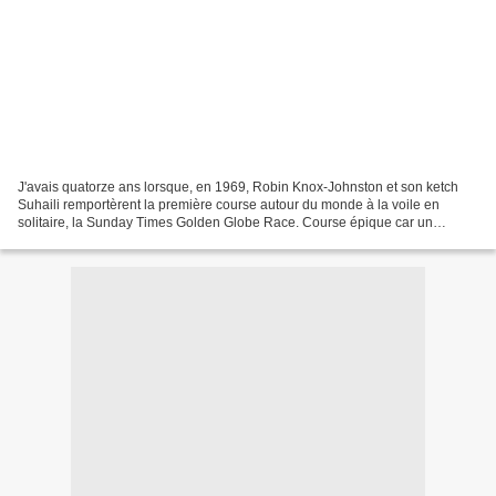
J'avais quatorze ans lorsque, en 1969, Robin Knox-Johnston et son ketch
Suhaili remportèrent la première course autour du monde à la voile en
solitaire, la Sunday Times Golden Globe Race. Course épique car un
concurrent, Donald Crowhurst, s'était suicidé,...