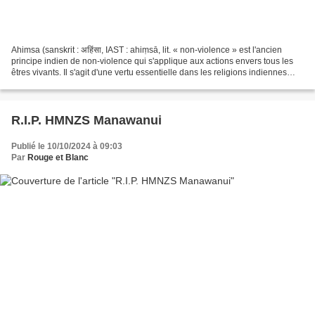
Ahimsa (sanskrit : अहिंसा, IAST : ahiṃsā, lit. « non-violence » est l'ancien
principe indien de non-violence qui s'applique aux actions envers tous les
êtres vivants. Il s'agit d'une vertu essentielle dans les religions indiennes
telles que le jaïnisme,...
R.I.P. HMNZS Manawanui
Publié le 10/10/2024 à 09:03
Par
Rouge et Blanc