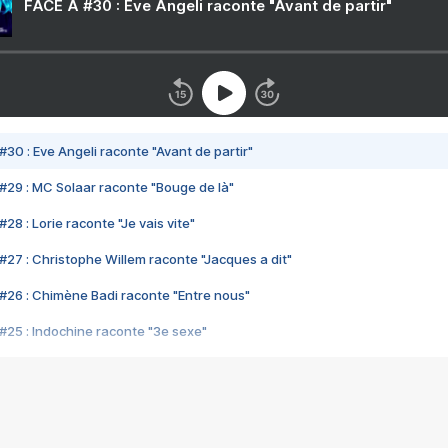
FACE A #30 : Eve Angeli raconte "Avant de partir"
#30 : Eve Angeli raconte "Avant de partir"
#29 : MC Solaar raconte "Bouge de là"
28 : Lorie raconte "Je vais vite"
#27 : Christophe Willem raconte "Jacques a dit"
#26 : Chimène Badi raconte "Entre nous"
#25 : Indochine raconte "3e sexe"
#24 : Zaho raconte "C'est chelou"
#23 : Patrick Bruel raconte "Au café des délices"
#22 : Kyo raconte "Le chemin"