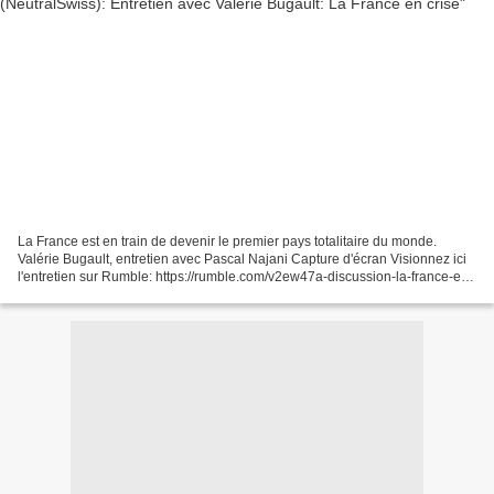
La France est en train de devenir le premier pays totalitaire du monde.
Valérie Bugault, entretien avec Pascal Najani Capture d'écran Visionnez ici
l'entretien sur Rumble: https://rumble.com/v2ew47a-discussion-la-france-en-
crise-avec-dr.-valrie-bugault-paris-france.html...