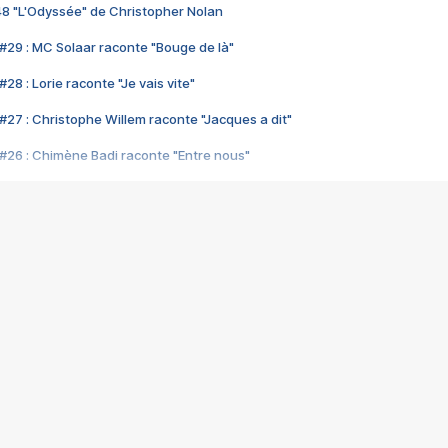
48 "L'Odyssée" de Christopher Nolan
#29 : MC Solaar raconte "Bouge de là"
28 : Lorie raconte "Je vais vite"
#27 : Christophe Willem raconte "Jacques a dit"
#26 : Chimène Badi raconte "Entre nous"
#25 : Indochine raconte "3e sexe"
#24 : Zaho raconte "C'est chelou"
#23 : Patrick Bruel raconte "Au café des délices"
#22 : Kyo raconte "Le chemin"
#21 : Nolwenn Leroy raconte "Cassé"
#20 : Patrick Hernandez raconte "Born to be alive"
#19 : Lorie raconte "Près de moi"
#18 : Michael Jones raconte "A nos actes manqués" (avec Jean-Jacque