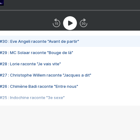
#30 : Eve Angeli raconte "Avant de partir"
#29 : MC Solaar raconte "Bouge de là"
28 : Lorie raconte "Je vais vite"
#27 : Christophe Willem raconte "Jacques a dit"
#26 : Chimène Badi raconte "Entre nous"
#25 : Indochine raconte "3e sexe"
#24 : Zaho raconte "C'est chelou"
#23 : Patrick Bruel raconte "Au café des délices"
#22 : Kyo raconte "Le chemin"