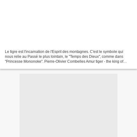
Le tigre est l'incarnation de l'Esprit des montagnes. C'est le symbole qui
nous relie au Passé le plus lointain, le "Temps des Dieux", comme dans
"Princesse Mononoke". Pierre-Olivier Combelles Amur tiger - the king of
Russian taiga. Incredible videos...