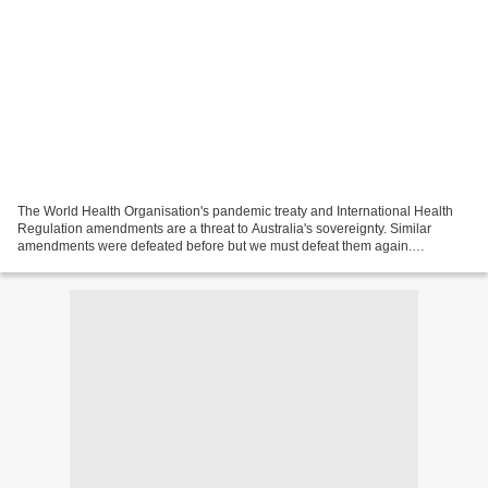
The World Health Organisation's pandemic treaty and International Health
Regulation amendments are a threat to Australia's sovereignty. Similar
amendments were defeated before but we must defeat them again.
Transcript: https://www.malcolmrobertsqld.com.au/world-health-
organisations-dictator-style-power-grab/ Senator...