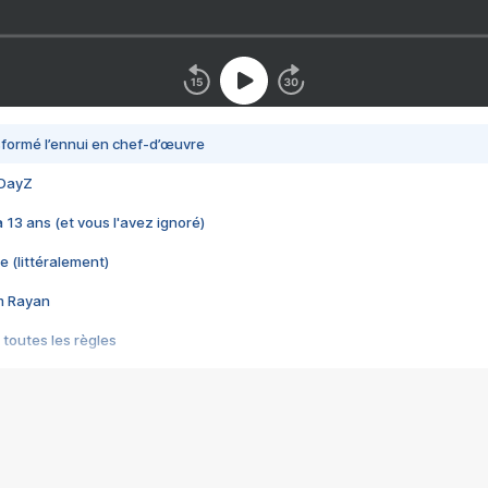
nsformé l’ennui en chef-d’œuvre
 DayZ
 a 13 ans (et vous l'avez ignoré)
e (littéralement)
im Rayan
 toutes les règles
s les jeux vidéo
us choquant de Rockstar ? - Le scandale BULLY
e plus moche de Steam