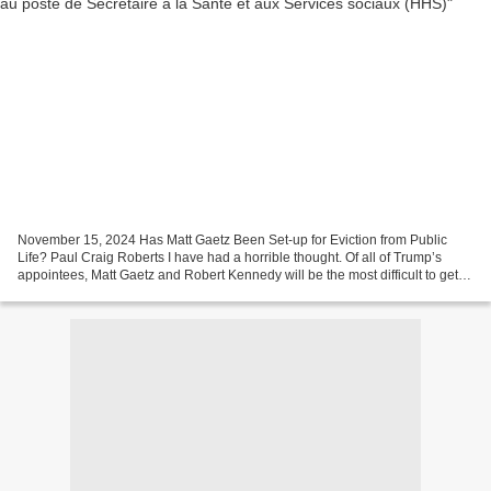
November 15, 2024 Has Matt Gaetz Been Set-up for Eviction from Public
Life? Paul Craig Roberts I have had a horrible thought. Of all of Trump’s
appointees, Matt Gaetz and Robert Kennedy will be the most difficult to get
confirmed. And Gaetz has resigned...