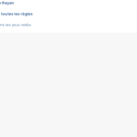
im Rayan
 toutes les règles
s les jeux vidéo
us choquant de Rockstar ? - Le scandale BULLY
e plus moche de Steam
du RÊVE tourne au CAUCHEMAR
pendant 8 heures
it… à tort
umiliés par un jeu vidéo
ire - Final Fantasy 8
ti un empire - Age of Empires
story DOFUS
tard, il crée l'un des pires jeux de tous les temps, MindsEye.