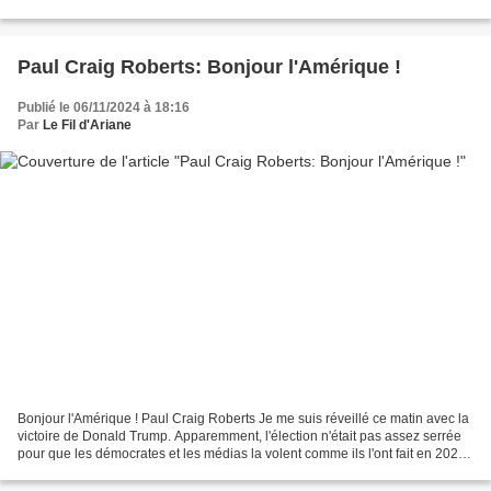
disponibles : https://simplicius76.substack.com/p/election-aftermath-notes-
on-the-grand?utm_source=post-email-
title&publication_id=1351274&post_id=151259019&utm_campaign=email-
post-
Paul Craig Roberts: Bonjour l'Amérique !
title&isFreemail=true&r=dx5km&triedRedirect=true&utm_medium=email...
Publié le 06/11/2024 à 18:16
Par
Le Fil d'Ariane
Bonjour l'Amérique ! Paul Craig Roberts Je me suis réveillé ce matin avec la
victoire de Donald Trump. Apparemment, l'élection n'était pas assez serrée
pour que les démocrates et les médias la volent comme ils l'ont fait en 2020.
La victoire de Trump...