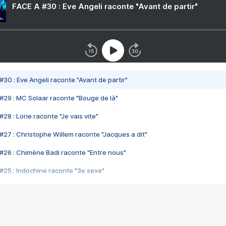
FACE A #30 : Eve Angeli raconte "Avant de partir"
#30 : Eve Angeli raconte "Avant de partir"
#29 : MC Solaar raconte "Bouge de là"
28 : Lorie raconte "Je vais vite"
#27 : Christophe Willem raconte "Jacques a dit"
#26 : Chimène Badi raconte "Entre nous"
#25 : Indochine raconte "3e sexe"
#24 : Zaho raconte "C'est chelou"
#23 : Patrick Bruel raconte "Au café des délices"
#22 : Kyo raconte "Le chemin"