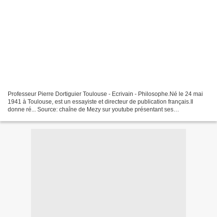
Professeur Pierre Dortiguier Toulouse - Ecrivain - Philosophe.Né le 24 mai
1941 à Toulouse, est un essayiste et directeur de publication français.Il
donne ré... Source: chaîne de Mezy sur youtube présentant ses
passionnants entretiens avec le professeur...