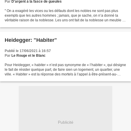
Par
D'argent à la fasce de gueules
" On a exagéré les vices ou les défauts dont les nobles ne sont pas plus
exempts que les autres hommes ; jamais, que je sache, on n’a donné la
véritable raison de la noblesse. Les uns ont fait de la noblesse un meuble de
la couronne, comme le sceptre...
Heidegger: "Habiter"
Publié le 17/06/2021 à 16:57
Par
Le Rouge et le Blanc
Pour Heidegger, « habiter » n’est pas synonyme de « l’habiter », qui désigne
le fait de résider quelque part, de faire sien un logement, un quartier, une
ville. « Habiter » est la réponse des mortels à l’appel à être-présent-au-
monde-et-à-autrui, du reste...
Publicité