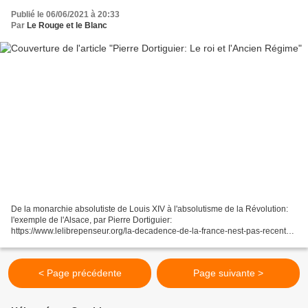
Publié le 06/06/2021 à 20:33
Par
Le Rouge et le Blanc
De la monarchie absolutiste de Louis XIV à l'absolutisme de la Révolution:
l'exemple de l'Alsace, par Pierre Dortiguier:
https://www.lelibrepenseur.org/la-decadence-de-la-france-nest-pas-recente-
par-pierre-dortiguier/
< Page précédente
Page suivante >