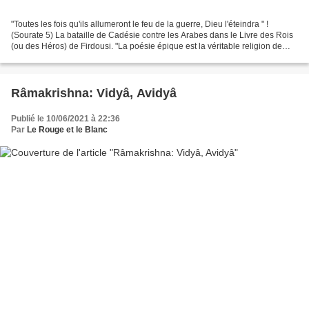
"Toutes les fois qu'ils allumeront le feu de la guerre, Dieu l'éteindra " !
(Sourate 5) La bataille de Cadésie contre les Arabes dans le Livre des Rois
(ou des Héros) de Firdousi. "La poésie épique est la véritable religion de
l'Iran". Pierre Dortiguier...
Râmakrishna: Vidyâ, Avidyâ
Publié le 10/06/2021 à 22:36
Par
Le Rouge et le Blanc