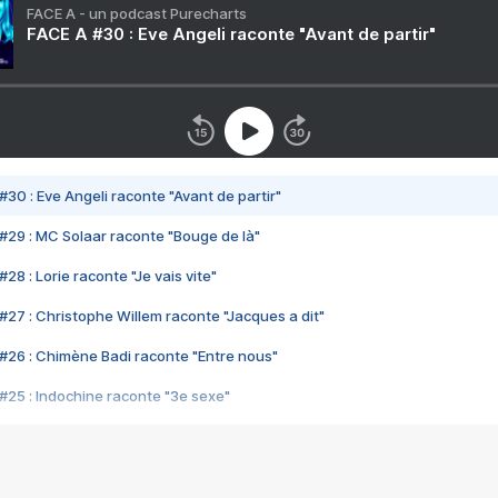
FACE A - un podcast Purecharts
FACE A #30 : Eve Angeli raconte "Avant de partir"
#30 : Eve Angeli raconte "Avant de partir"
#29 : MC Solaar raconte "Bouge de là"
28 : Lorie raconte "Je vais vite"
#27 : Christophe Willem raconte "Jacques a dit"
#26 : Chimène Badi raconte "Entre nous"
#25 : Indochine raconte "3e sexe"
#24 : Zaho raconte "C'est chelou"
#23 : Patrick Bruel raconte "Au café des délices"