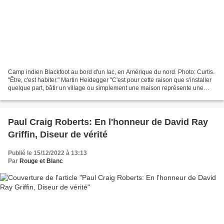
Camp indien Blackfoot au bord d'un lac, en Amérique du nord. Photo: Curtis.
"Être, c'est habiter." Martin Heidegger "C'est pour cette raison que s'installer
quelque part, bâtir un village ou simplement une maison représente une
grave décision, car l'existence...
Paul Craig Roberts: En l'honneur de David Ray
Griffin, Diseur de vérité
Publié le 15/12/2022 à 13:13
Par
Rouge et Blanc