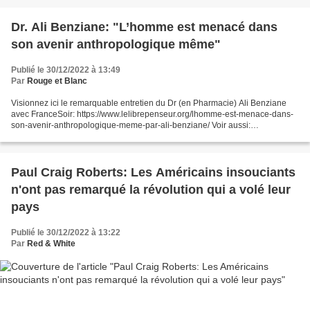
Dr. Ali Benziane: "L’homme est menacé dans
son avenir anthropologique même"
Publié le 30/12/2022 à 13:49
Par
Rouge et Blanc
Visionnez ici le remarquable entretien du Dr (en Pharmacie) Ali Benziane
avec FranceSoir: https://www.lelibrepenseur.org/lhomme-est-menace-dans-
son-avenir-anthropologique-meme-par-ali-benziane/ Voir aussi:
https://pocombelles.over-blog.com/2022/12/dr-ali-benziane-la-crise-de-la-
verite.html...
Paul Craig Roberts: Les Américains insouciants
n'ont pas remarqué la révolution qui a volé leur
pays
Publié le 30/12/2022 à 13:22
Par
Red & White