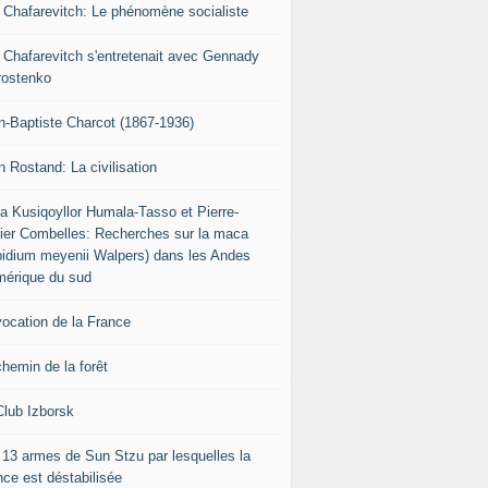
r Chafarevitch: Le phénomène socialiste
r Chafarevitch s'entretenait avec Gennady
rostenko
n-Baptiste Charcot (1867-1936)
n Rostand: La civilisation
ia Kusiqoyllor Humala-Tasso et Pierre-
vier Combelles: Recherches sur la maca
pidium meyenii Walpers) dans les Andes
mérique du sud
vocation de la France
chemin de la forêt
Club Izborsk
 13 armes de Sun Stzu par lesquelles la
nce est déstabilisée