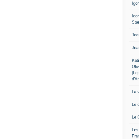
Igo
Igo
Sta
Jea
Jea
Kat
Oli
(Le
d'A
La 
Le 
Le 
Les
Fra