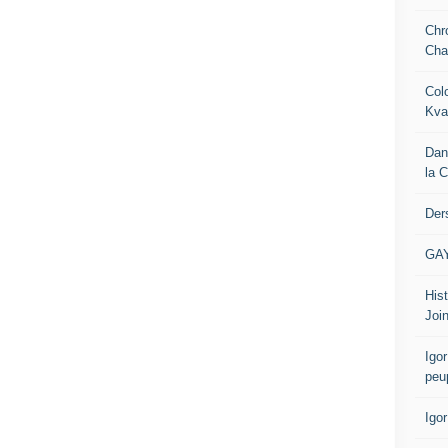
Chr
Cha
Col
Kva
Dan
la 
Der
GA
Hist
Join
Igor
peu
Igo