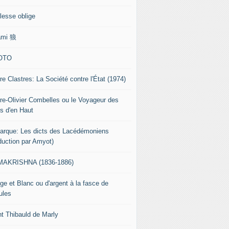
lesse oblige
ami 狼
OTO
re Clastres: La Société contre l'État (1974)
rre-Olivier Combelles ou le Voyageur des
s d'en Haut
tarque: Les dicts des Lacédémoniens
aduction par Amyot)
AKRISHNA (1836-1886)
ge et Blanc ou d'argent à la fasce de
ules
nt Thibauld de Marly