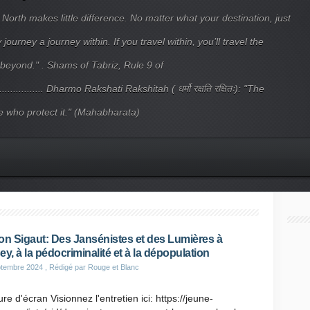
 North makes little difference. No matter what your destination, just
ourney a journey within. If you travel within, you’ll travel the
beyond." . Shams of Tabriz, Rule 9 of
.................... Dharmo Rakshati Rakshitah ( धर्मो रक्षति रक्षितः): "The
 who protect it." (Mahabharata)
on Sigaut: Des Jansénistes et des Lumières à
ey, à la pédocriminalité et à la dépopulation
ptembre 2024
, Rédigé par Rouge et Blanc
re d'écran Visionnez l'entretien ici: https://jeune-