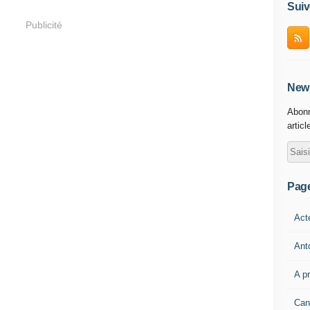
Suiv
Publicité
News
Abonn
articl
Pag
Act
Ant
A p
Can