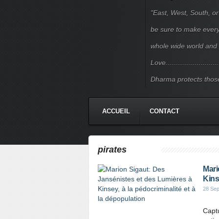
"East, West, South, or
be sure to make every j
whole wide world and 
Love.......................
Dharma protects those
ACCUEIL
CONTACT
pirates
Mari
Kins
28 Se
Captu