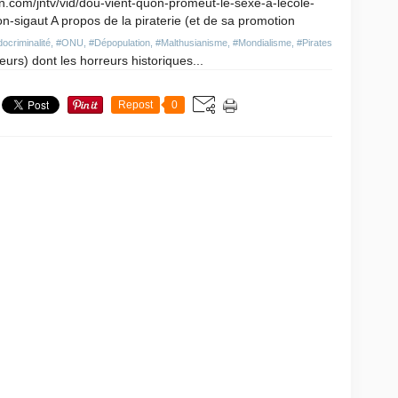
n.com/jntv/vid/dou-vient-quon-promeut-le-sexe-a-lecole-
n-sigaut A propos de la piraterie (et de sa promotion
ocriminalité
,
#ONU
,
#Dépopulation
,
#Malthusianisme
,
#Mondialisme
,
#Pirates
eurs) dont les horreurs historiques...
Repost
0