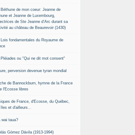
 Béthune de mon coeur: Jeanne de
hune et Jeanne de Luxembourg,
tectrices de Ste Jeanne d’Arc durant sa
tivité au château de Beaurevoir (1430)
 Lois fondamentales du Royaume de
nce
 Pléiades ou "Qui ne dit mot consent"
sure, perversion devenue tyran mondial
che de Bannockburn, hymne de la France
e l'Ecosse libres
iques de France, d'Ecosse, du Québec,
îles et d'ailleurs...
 wai taua?
olás Gómez Dávila (1913-1994)