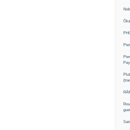
Nob
Ōk
PH
Pier
Pie
Pay
Plu
(tr
RĀM
Rou
gue
Sai