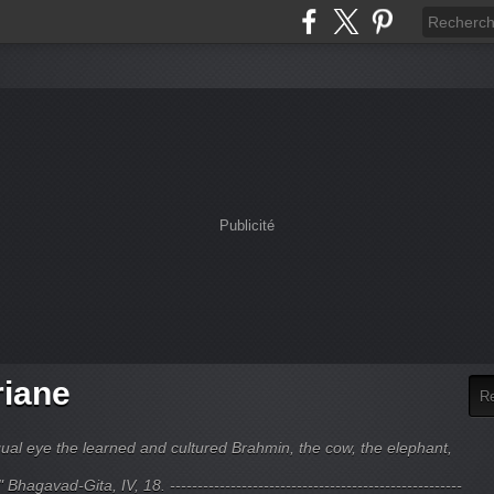
Publicité
riane
ual eye the learned and cultured Brahmin, the cow, the elephant,
hagavad-Gita, IV, 18. -----------------------------------------------------