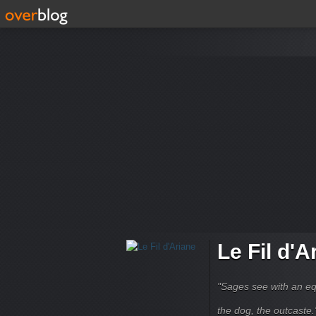
Le Fil d'A
"Sages see with an eq
the dog, the outcaste." B