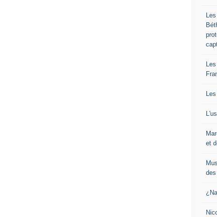
Les
Bét
pro
cap
Les
Fra
Les
L'u
Mar
et d
Mus
des 
¿Na
Nic