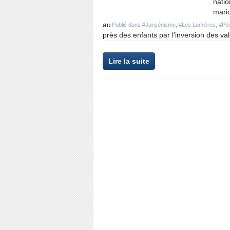
natio
mario
au
Publié dans
#Jansénisme
,
#Les Lumières
,
#Péd
près des enfants par l'inversion des val
Lire la suite