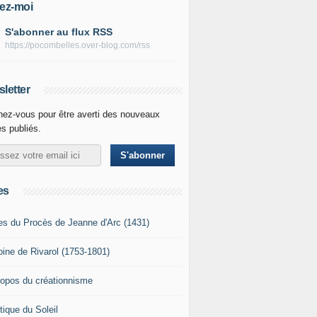
ez-moi
S'abonner au flux RSS
https://pocombelles.over-blog.com/rss
letter
ez-vous pour être averti des nouveaux
es publiés.
es
es du Procès de Jeanne d'Arc (1431)
oine de Rivarol (1753-1801)
ropos du créationnisme
tique du Soleil