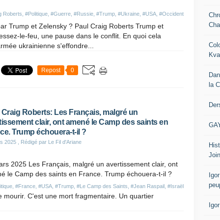
g Roberts
,
#Politique
,
#Guerre
,
#Russie
,
#Trump
,
#Ukraine
,
#USA
,
#Occident
Chr
Cha
 par Trump et Zelensky ? Paul Craig Roberts Trump et
ssez-le-feu, une pause dans le conflit. En quoi cela
Col
'armée ukrainienne s'effondre...
Kva
Repost
0
Dan
la 
Der
 Craig Roberts: Les Français, malgré un
tissement clair, ont amené le Camp des saints en
GA
ce. Trump échouera-t-il ?
s 2025
, Rédigé par Le Fil d'Ariane
Hist
Join
rs 2025 Les Français, malgré un avertissement clair, ont
é le Camp des saints en France. Trump échouera-t-il ?
Igor
peu
itique
,
#France
,
#USA
,
#Trump
,
#Le Camp des Saints
,
#Jean Raspail
,
#Israël
e mourir. C'est une mort fragmentaire. Un quartier
Igo