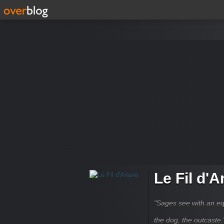
Le Fil d'A
"Sages see with an eq
the dog, the outcaste." B