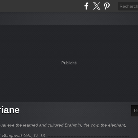
Publicité
riane
ual eye the learned and cultured Brahmin, the cow, the elephant,
hagavad-Gita, IV, 18. -----------------------------------------------------