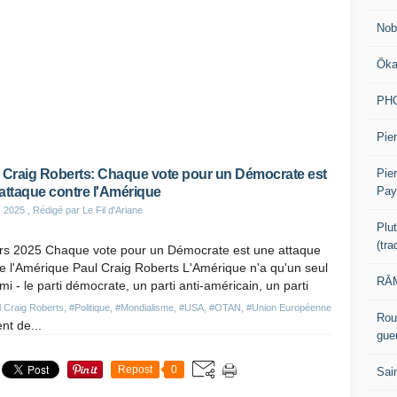
Nob
Ōk
PH
Pier
Pie
 Craig Roberts: Chaque vote pour un Démocrate est
Pay
attaque contre l'Amérique
s 2025
, Rédigé par Le Fil d'Ariane
Plu
(tr
rs 2025 Chaque vote pour un Démocrate est une attaque
e l'Amérique Paul Craig Roberts L'Amérique n'a qu'un seul
RĀM
i - le parti démocrate, un parti anti-américain, un parti
 Craig Roberts
,
#Politique
,
#Mondialisme
,
#USA
,
#OTAN
,
#Union Européenne
Rou
nt de...
gue
Repost
0
Sai