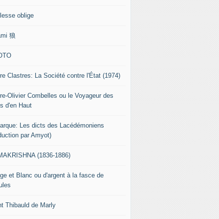
lesse oblige
ami 狼
OTO
re Clastres: La Société contre l'État (1974)
rre-Olivier Combelles ou le Voyageur des
s d'en Haut
tarque: Les dicts des Lacédémoniens
aduction par Amyot)
AKRISHNA (1836-1886)
ge et Blanc ou d'argent à la fasce de
ules
nt Thibauld de Marly