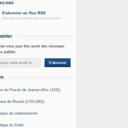
ez-moi
S'abonner au flux RSS
https://pocombelles.over-blog.com/rss
letter
ez-vous pour être averti des nouveaux
es publiés.
es
es du Procès de Jeanne d'Arc (1431)
oine de Rivarol (1753-1801)
ropos du créationnisme
tique du Soleil