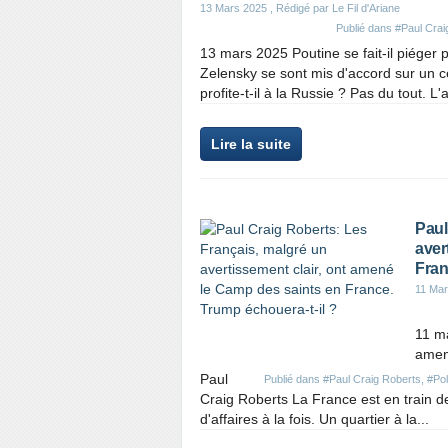
13 Mars 2025
, Rédigé par Le Fil d'Ariane
Publié dans
#Paul Crai
13 mars 2025 Poutine se fait-il piéger
Zelensky se sont mis d'accord sur un ce
profite-t-il à la Russie ? Pas du tout. L
Lire la suite
Paul
aver
Fran
11 Mar
11 ma
amen
Paul
Publié dans
#Paul Craig Roberts
,
#Pol
Craig Roberts La France est en train d
d'affaires à la fois. Un quartier à la...