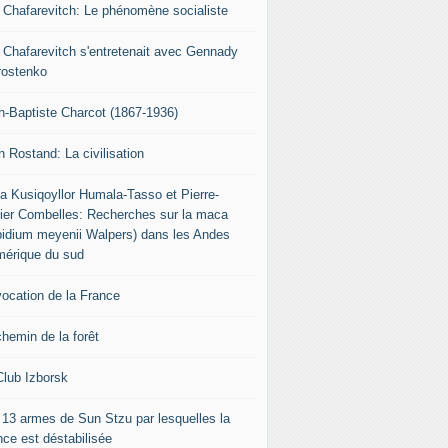
r Chafarevitch: Le phénomène socialiste
r Chafarevitch s'entretenait avec Gennady
rostenko
n-Baptiste Charcot (1867-1936)
n Rostand: La civilisation
ia Kusiqoyllor Humala-Tasso et Pierre-
vier Combelles: Recherches sur la maca
pidium meyenii Walpers) dans les Andes
mérique du sud
vocation de la France
chemin de la forêt
Club Izborsk
 13 armes de Sun Stzu par lesquelles la
nce est déstabilisée