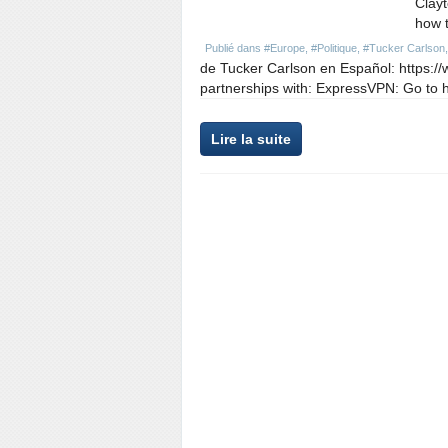
Clayt
how t
Publié dans
#Europe
,
#Politique
,
#Tucker Carlson
de Tucker Carlson en Español: https:
partnerships with: ExpressVPN: Go to 
Lire la suite