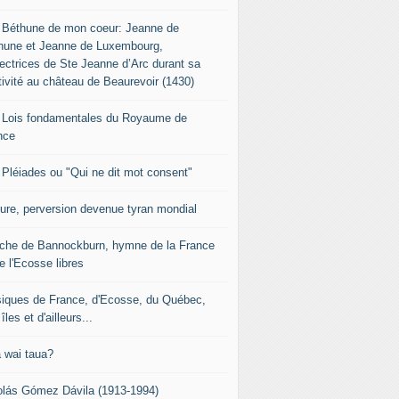
 Béthune de mon coeur: Jeanne de
hune et Jeanne de Luxembourg,
tectrices de Ste Jeanne d’Arc durant sa
tivité au château de Beaurevoir (1430)
 Lois fondamentales du Royaume de
nce
 Pléiades ou "Qui ne dit mot consent"
sure, perversion devenue tyran mondial
che de Bannockburn, hymne de la France
e l'Ecosse libres
iques de France, d'Ecosse, du Québec,
îles et d'ailleurs...
 wai taua?
olás Gómez Dávila (1913-1994)