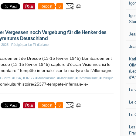
Igo
Repost
0
Igo
Sta
r Vergessen noch Vergebung für die Henker des
Jea
yrertums Deutschland
s 2025
, Rédigé par Le Fil d'ariane
Jea
ardement de Dresde (13-15 février 1945) Bombardement
Kat
esde (13-15 février 1945) capture d'écran Visionnez ici le
Oli
entaire "Tempête infernale" sur le martyre de l'Allemagne
(Le
d'A
Guerre
,
#USA
,
#URSS
,
#Mondialisme
,
#Marxisme
,
#Communisme
,
#Politique
om/kultur/histoire/25377-tempete-infernale-le-
La 
Le 
Repost
0
Le 
Les
Fra