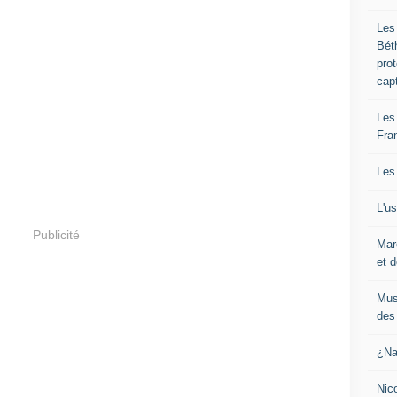
Les
Bét
pro
cap
Les
Fra
Les
L'u
Publicité
Mar
et d
Mus
des 
¿Na
Nic