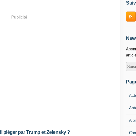
Suiv
Publicité
News
Abonn
articl
Pag
Act
Ant
A p
-il piéger par Trump et Zelensky ?
Can