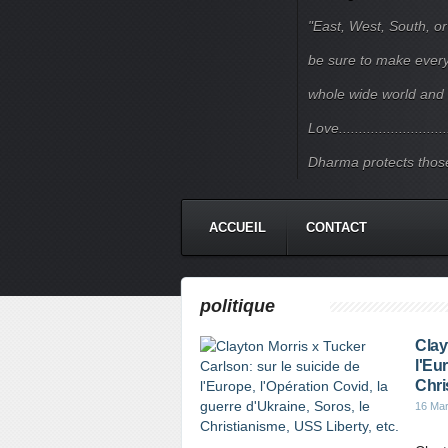
"East, West, South, or
be sure to make every j
whole wide world and 
Love.......................
Dharma protects those
ACCUEIL
CONTACT
politique
Clay
l'Eu
Chri
16 Ma