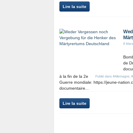
Lire la suite
Wede
Märt
8 Mar
Bomb
de Dr
docum
à la fin de la 2e
Publié dans
#Allemagne
,
#
Guerre mondiale: https://jeune-nation.c
documentaire...
Lire la suite