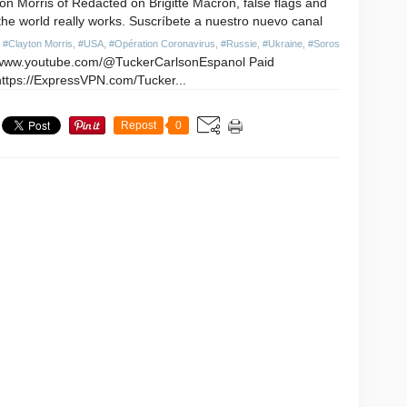
on Morris of Redacted on Brigitte Macron, false flags and
he world really works. Suscríbete a nuestro nuevo canal
,
#Clayton Morris
,
#USA
,
#Opération Coronavirus
,
#Russie
,
#Ukraine
,
#Soros
//www.youtube.com/@TuckerCarlsonEspanol Paid
https://ExpressVPN.com/Tucker...
Repost
0