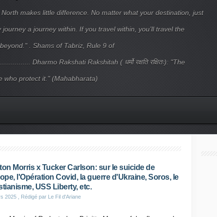
 North makes little difference. No matter what your destination, just
ourney a journey within. If you travel within, you’ll travel the
beyond." . Shams of Tabriz, Rule 9 of
.................... Dharmo Rakshati Rakshitah ( धर्मो रक्षति रक्षितः): "The
 who protect it." (Mahabharata)
ton Morris x Tucker Carlson: sur le suicide de
rope, l'Opération Covid, la guerre d'Ukraine, Soros, le
stianisme, USS Liberty, etc.
rs 2025
, Rédigé par Le Fil d'Ariane