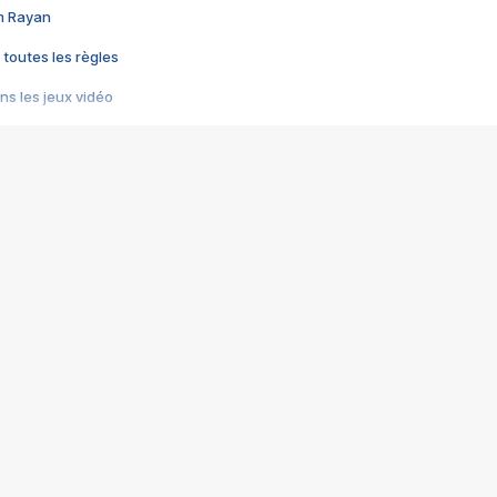
im Rayan
 toutes les règles
s les jeux vidéo
us choquant de Rockstar ? - Le scandale BULLY
e plus moche de Steam
du RÊVE tourne au CAUCHEMAR
pendant 8 heures
it… à tort
umiliés par un jeu vidéo
ire - Final Fantasy 8
ti un empire - Age of Empires
story DOFUS
tard, il crée l'un des pires jeux de tous les temps, MindsEye.