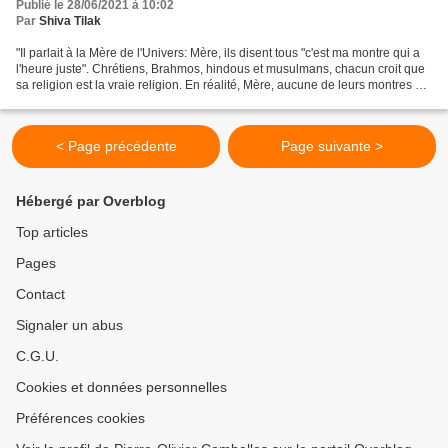
Publié le 28/06/2021 à 10:02
Par
Shiva Tilak
"Il parlait à la Mère de l'Univers: Mère, ils disent tous "c'est ma montre qui a
l'heure juste". Chrétiens, Brahmos, hindous et musulmans, chacun croit que
sa religion est la vraie religion. En réalité, Mère, aucune de leurs montres ne
donne la vraie...
< Page précédente
Page suivante >
Hébergé par Overblog
Top articles
Pages
Contact
Signaler un abus
C.G.U.
Cookies et données personnelles
Préférences cookies