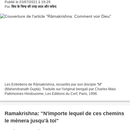
Publié le 03/07/2021 à 19:29
Par
शिव के चिन्ह की तरह लाल और सफेद
Les Entretiens de Râmakrishna, recueillis par son disciple "M"
(Mahendranath Gupta). Traduits sur l'original bengali par Charles Maix.
Patrimoines Hindouisme, Les Editions du Cerf, Paris, 1996.
Ramakrishna: "N'importe lequel de ces chemins
le mènera jusqu'à toi"