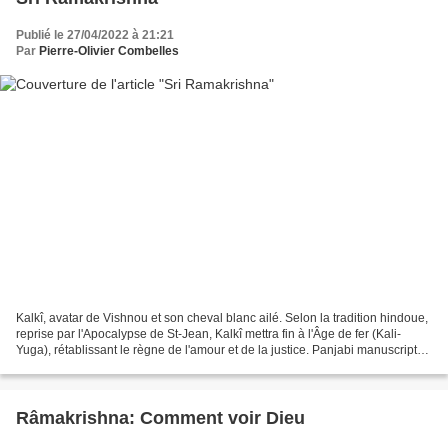
Publié le 27/04/2022 à 21:21
Par
Pierre-Olivier Combelles
Kalkî, avatar de Vishnou et son cheval blanc ailé. Selon la tradition hindoue,
reprise par l'Apocalypse de St-Jean, Kalkî mettra fin à l'Âge de fer (Kali-
Yuga), rétablissant le règne de l'amour et de la justice. Panjabi manuscript
255. Source: Wellcome...
Râmakrishna: Comment voir Dieu