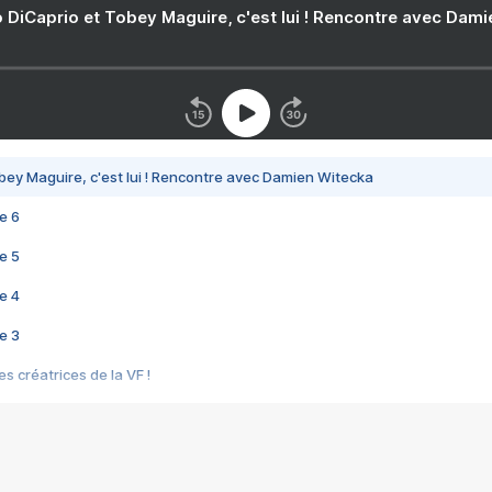
 DiCaprio et Tobey Maguire, c'est lui ! Rencontre avec Dam
bey Maguire, c'est lui ! Rencontre avec Damien Witecka
e 6
e 5
e 4
e 3
s créatrices de la VF !
e 2
e 1