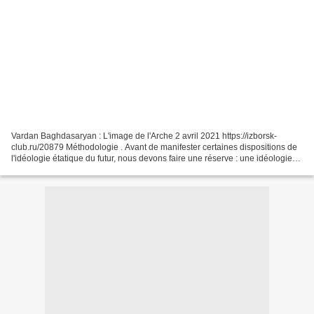
Vardan Baghdasaryan : L'image de l'Arche 2 avril 2021 https://izborsk-
club.ru/20879 Méthodologie . Avant de manifester certaines dispositions de
l'idéologie étatique du futur, nous devons faire une réserve : une idéologie
fonctionnelle n'est pas inventée,...