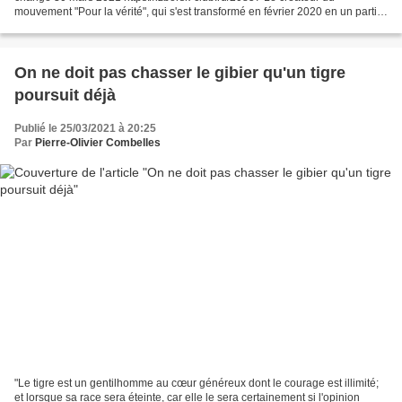
mouvement "Pour la vérité", qui s'est transformé en février 2020 en un parti
politique qui a fusionné en janvier...
On ne doit pas chasser le gibier qu'un tigre
poursuit déjà
Publié le 25/03/2021 à 20:25
Par
Pierre-Olivier Combelles
"Le tigre est un gentilhomme au cœur généreux dont le courage est illimité;
et lorsque sa race sera éteinte, car elle le sera certainement si l'opinion