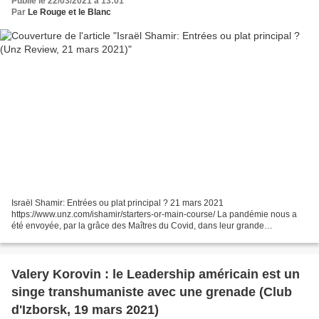
Publié le 22/03/2021 à 13:01
Par
Le Rouge et le Blanc
Israël Shamir: Entrées ou plat principal ? 21 mars 2021
https://www.unz.com/ishamir/starters-or-main-course/ La pandémie nous a
été envoyée, par la grâce des Maîtres du Covid, dans leur grande
miséricorde, au lieu d'une "vraie" guerre nucléaire. Elle...
Valery Korovin : le Leadership américain est un
singe transhumaniste avec une grenade (Club
d'Izborsk, 19 mars 2021)