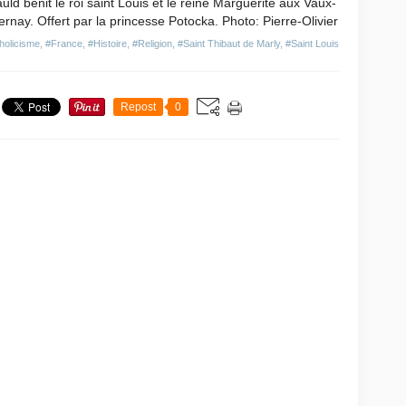
uld bénit le roi saint Louis et le reine Marguerite aux Vaux-
rnay. Offert par la princesse Potocka. Photo: Pierre-Olivier
holicisme
,
#France
,
#Histoire
,
#Religion
,
#Saint Thibaut de Marly
,
#Saint Louis
Repost
0