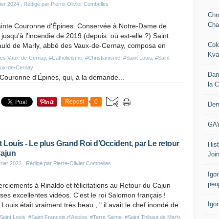
ier 2024
, Rédigé par Pierre-Olivier Combelles
Chr
Cha
ainte Couronne d'Épines. Conservée à Notre-Dame de
 jusqu'à l'incendie de 2019 (depuis: où est-elle ?) Saint
Col
auld de Marly, abbé des Vaux-de-Cernay, composa en
Kva
es Vaux-de-Cernay
,
#Catholicisme
,
#Christianisme
,
#Saint Louis
,
#Saint
ux-de-Cernay
Dan
e Couronne d'Épines, qui, à la demande...
la 
Repost
0
Der
GA
t Louis - Le plus Grand Roi d'Occident, par Le retour
Hist
ajun
Join
rier 2023
, Rédigé par Pierre-Olivier Combelles
Igor
peu
ciements à Rinaldo et félicitations au Retour du Cajun
ses excellentes vidéos. C'est le roi Salomon français !
Igo
 Louis était vraiment très beau , " il avait le chef inondé de
Saint Louis
,
#Saint François d'Assise
,
#Terre Sainte
,
#Saint Thibaut de Marly
,