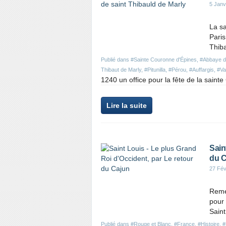
5 Janv
La s
Paris
Thib
Publié dans
#Sainte Couronne d'Épines
,
#Abbaye d
Thibaut de Marly
,
#Pitunilla
,
#Pérou
,
#Auffargis
,
#Va
1240 un office pour la fête de la saint
Lire la suite
Sain
du C
27 Fév
Remer
pour 
Saint
Publié dans
#Rouge et Blanc
,
#France
,
#Histoire
,
#