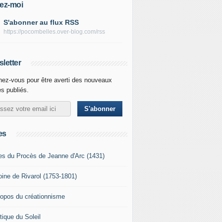
ez-moi
S'abonner au flux RSS
https://pocombelles.over-blog.com/rss
letter
ez-vous pour être averti des nouveaux
es publiés.
es
es du Procès de Jeanne d'Arc (1431)
oine de Rivarol (1753-1801)
ropos du créationnisme
tique du Soleil