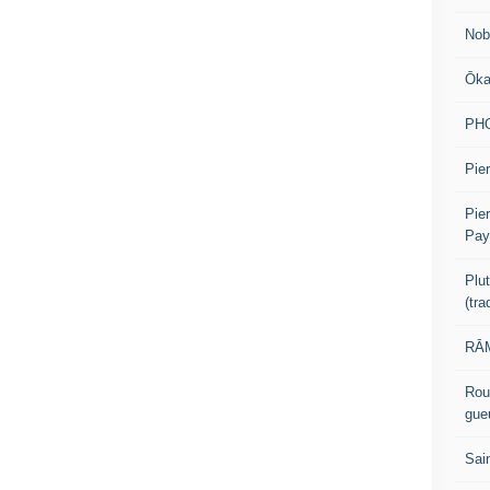
Nob
Ōk
PH
Pier
Pie
Pay
Plu
(tr
RĀM
Rou
gue
Sai