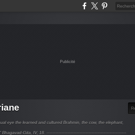
Publicité
riane
ual eye the learned and cultured Brahmin, the cow, the elephant,
hagavad-Gita, IV, 18. -----------------------------------------------------