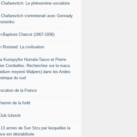
r Chafarevitch: Le phénomène socialiste
r Chafarevitch s'entretenait avec Gennady
rostenko
n-Baptiste Charcot (1867-1936)
n Rostand: La civilisation
ia Kusiqoyllor Humala-Tasso et Pierre-
vier Combelles: Recherches sur la maca
pidium meyenii Walpers) dans les Andes
mérique du sud
vocation de la France
chemin de la forêt
Club Izborsk
 13 armes de Sun Stzu par lesquelles la
nce est déstabilisée