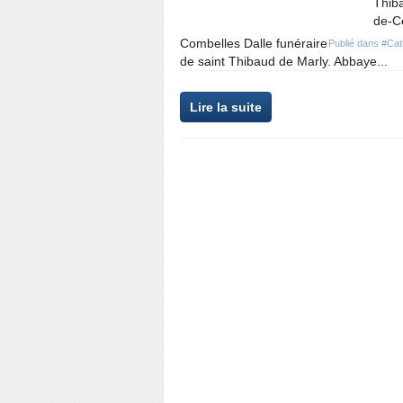
Thiba
de-Ce
Combelles Dalle funéraire
Publié dans
#Cat
de saint Thibaud de Marly. Abbaye...
Lire la suite