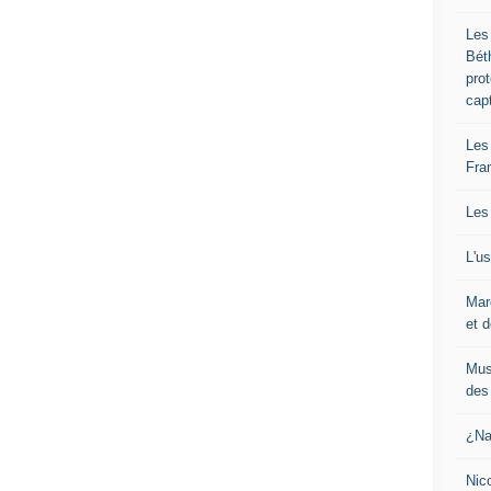
Les
Bét
pro
cap
Les
Fra
Les
L'u
Mar
et d
Mus
des 
¿Na
Nic