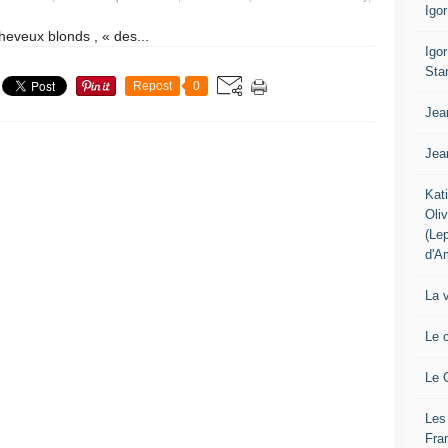
Igo
cheveux blonds , « des...
Igo
Sta
Repost
0
Jea
Jea
Kat
Oli
(Le
d'A
La 
Le 
Le 
Les
Fra