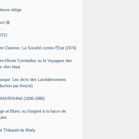
lesse oblige
ami 狼
OTO
re Clastres: La Société contre l'État (1974)
rre-Olivier Combelles ou le Voyageur des
s d'en Haut
tarque: Les dicts des Lacédémoniens
aduction par Amyot)
AKRISHNA (1836-1886)
ge et Blanc ou d'argent à la fasce de
ules
nt Thibauld de Marly