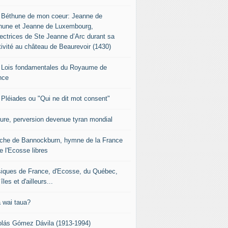
 Béthune de mon coeur: Jeanne de
hune et Jeanne de Luxembourg,
tectrices de Ste Jeanne d’Arc durant sa
tivité au château de Beaurevoir (1430)
 Lois fondamentales du Royaume de
nce
 Pléiades ou "Qui ne dit mot consent"
sure, perversion devenue tyran mondial
che de Bannockburn, hymne de la France
e l'Ecosse libres
iques de France, d'Ecosse, du Québec,
îles et d'ailleurs...
 wai taua?
olás Gómez Dávila (1913-1994)