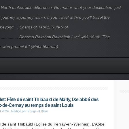
 North makes little difference. No matter what your destination, just
ourney a journey within. If you travel within, you’ll travel the
beyond." . Shams of Tabriz, Rule 9 of
.................... Dharmo Rakshati Rakshitah ( धर्मो रक्षति रक्षितः): "The
 who protect it." (Mahabharata)
illet: Fête de saint Thibauld de Marly, IXe abbé des
-de-Cernay au temps de saint Louis
et 2024
, Rédigé par Rouge et Blanc
il de saint Thibauld (Église du Perray-en-Yvelines). L'Abbé