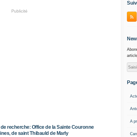
Suiv
Publicité
News
Abonn
articl
Pag
Act
Ant
A p
 de recherche: Office de la Sainte Couronne
ines, de saint Thibauld de Marly
Can