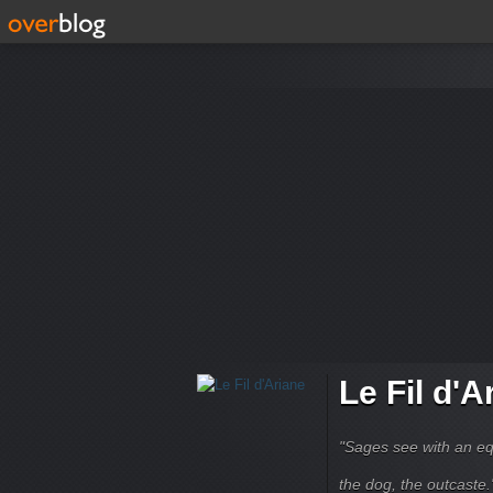
Le Fil d'A
"Sages see with an eq
the dog, the outcaste." B