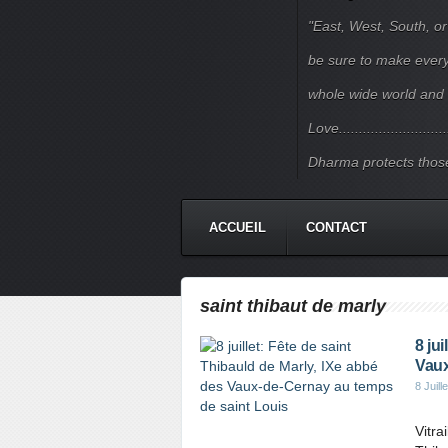
"East, West, South, or
be sure to make every j
whole wide world and 
Love.......................
Dharma protects those
ACCUEIL
CONTACT
saint thibaut de marly
8 ju
Vaux
8 Juill
Vitra