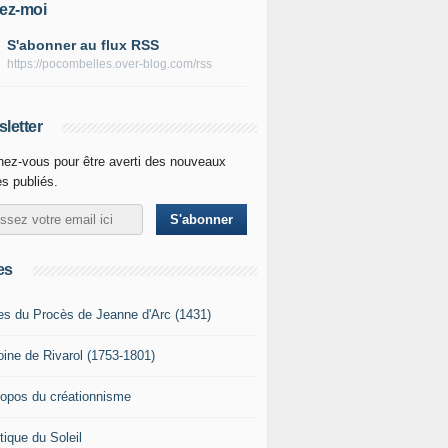
ez-moi
S'abonner au flux RSS
https://pocombelles.over-blog.com/rss
letter
ez-vous pour être averti des nouveaux
es publiés.
es
es du Procès de Jeanne d'Arc (1431)
oine de Rivarol (1753-1801)
ropos du créationnisme
tique du Soleil