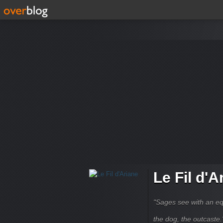
Le Fil d'A
"Sages see with an eq
the dog, the outcaste." B