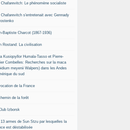
r Chafarevitch: Le phénomène socialiste
r Chafarevitch s'entretenait avec Gennady
rostenko
n-Baptiste Charcot (1867-1936)
n Rostand: La civilisation
ia Kusiqoyllor Humala-Tasso et Pierre-
vier Combelles: Recherches sur la maca
pidium meyenii Walpers) dans les Andes
mérique du sud
vocation de la France
chemin de la forêt
Club Izborsk
 13 armes de Sun Stzu par lesquelles la
nce est déstabilisée