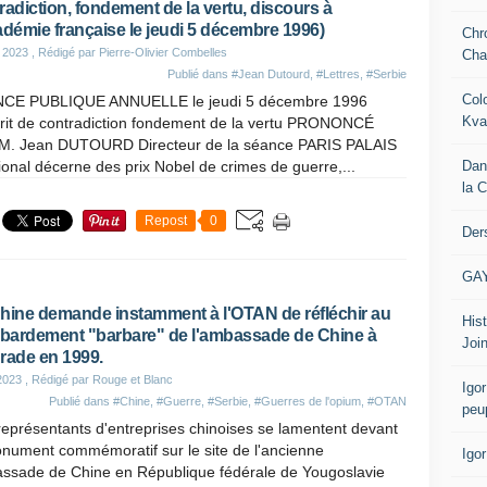
radiction, fondement de la vertu, discours à
adémie française le jeudi 5 décembre 1996)
Chr
 2023
, Rédigé par Pierre-Olivier Combelles
Cha
Publié dans
#Jean Dutourd
,
#Lettres
,
#Serbie
Col
CE PUBLIQUE ANNUELLE le jeudi 5 décembre 1996
Kva
prit de contradiction fondement de la vertu PRONONCÉ
M. Jean DUTOURD Directeur de la séance PARIS PALAIS
Dan
tional décerne des prix Nobel de crimes de guerre,...
la 
Repost
0
Der
GA
hine demande instamment à l'OTAN de réfléchir au
Hist
ardement "barbare" de l'ambassade de Chine à
Join
rade en 1999.
2023
, Rédigé par Rouge et Blanc
Igor
Publié dans
#Chine
,
#Guerre
,
#Serbie
,
#Guerres de l'opium
,
#OTAN
peu
eprésentants d'entreprises chinoises se lamentent devant
onument commémoratif sur le site de l'ancienne
Igo
ssade de Chine en République fédérale de Yougoslavie