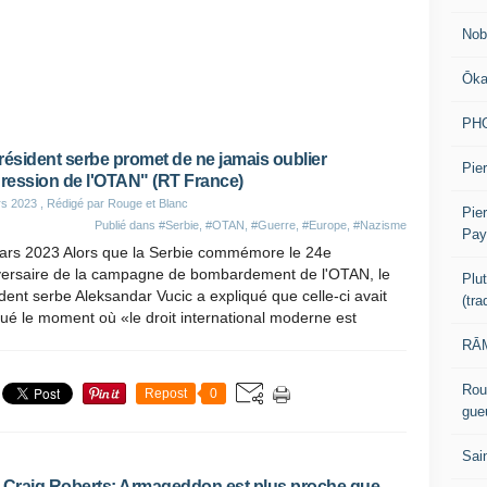
Nob
Ōk
PH
résident serbe promet de ne jamais oublier
Pier
gression de l'OTAN" (RT France)
rs 2023
, Rédigé par Rouge et Blanc
Pie
Publié dans
#Serbie
,
#OTAN
,
#Guerre
,
#Europe
,
#Nazisme
Pay
ars 2023 Alors que la Serbie commémore le 24e
versaire de la campagne de bombardement de l'OTAN, le
Plu
dent serbe Aleksandar Vucic a expliqué que celle-ci avait
(tr
é le moment où «le droit international moderne est
RĀM
Rou
Repost
0
gue
Sai
 Craig Roberts: Armageddon est plus proche que