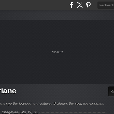
Publicité
riane
ual eye the learned and cultured Brahmin, the cow, the elephant,
hagavad-Gita, IV, 18. -----------------------------------------------------