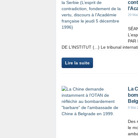
cont
l'Ac
29 Mai
SÉAN
L’es
PAR 
DE L’INSTITUT (...) Le tribunal interna
Lire la suite
La C
bomb
Belg
8 Mai 
Des r
le m
amba