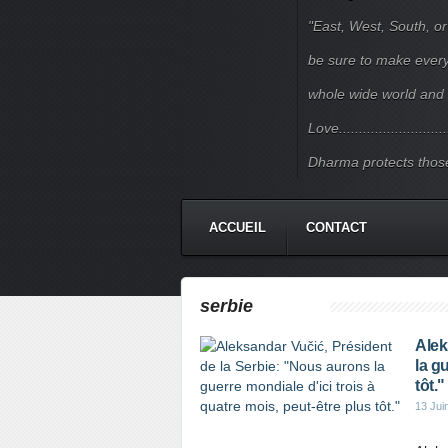
"East, West, South, or
be sure to make every j
whole wide world and 
Love.......................
Dharma protects those
ACCUEIL
CONTACT
serbie
Alek
la g
tôt."
13 Jui