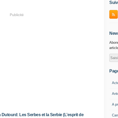
Suiv
Publicité
News
Abonn
articl
Pag
Act
Ant
A p
 Dutourd: Les Serbes et la Serbie (L’esprit de
Can