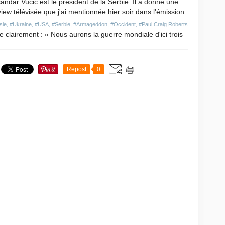
andar Vučić est le président de la Serbie. Il a donné une
view télévisée que j'ai mentionnée hier soir dans l'émission
sie
,
#Ukraine
,
#USA
,
#Serbie
,
#Armageddon
,
#Occident
,
#Paul Craig Roberts
re clairement : « Nous aurons la guerre mondiale d'ici trois
Repost
0