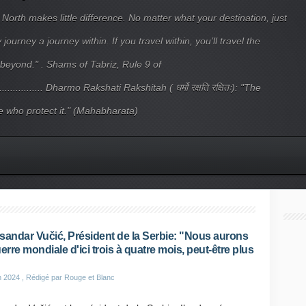
 North makes little difference. No matter what your destination, just
ourney a journey within. If you travel within, you’ll travel the
beyond." . Shams of Tabriz, Rule 9 of
.................... Dharmo Rakshati Rakshitah ( धर्मो रक्षति रक्षितः): "The
 who protect it." (Mahabharata)
sandar Vučić, Président de la Serbie: "Nous aurons
uerre mondiale d'ici trois à quatre mois, peut-être plus
n 2024
, Rédigé par Rouge et Blanc