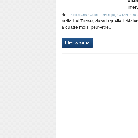
Aleks
inter
de
Publié dans
#Guerre
,
#Europe
,
#OTAN
,
#Rus
radio Hal Turner, dans laquelle il décla
à quatre mois, peut-être...
Lire la suite