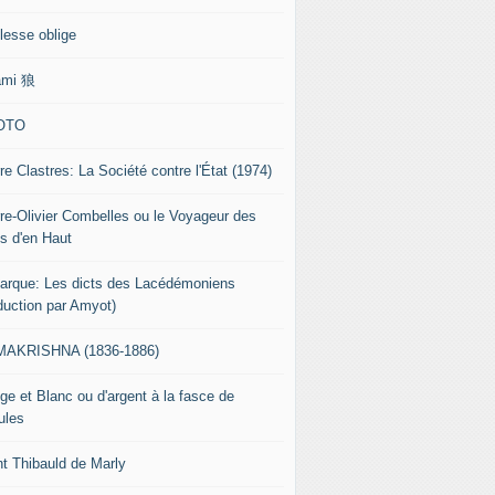
lesse oblige
ami 狼
OTO
re Clastres: La Société contre l'État (1974)
rre-Olivier Combelles ou le Voyageur des
s d'en Haut
tarque: Les dicts des Lacédémoniens
aduction par Amyot)
AKRISHNA (1836-1886)
ge et Blanc ou d'argent à la fasce de
ules
nt Thibauld de Marly