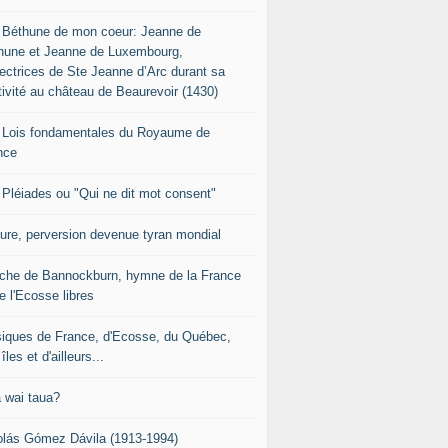
 Béthune de mon coeur: Jeanne de
hune et Jeanne de Luxembourg,
tectrices de Ste Jeanne d’Arc durant sa
tivité au château de Beaurevoir (1430)
 Lois fondamentales du Royaume de
nce
 Pléiades ou "Qui ne dit mot consent"
sure, perversion devenue tyran mondial
che de Bannockburn, hymne de la France
e l'Ecosse libres
iques de France, d'Ecosse, du Québec,
îles et d'ailleurs...
 wai taua?
olás Gómez Dávila (1913-1994)