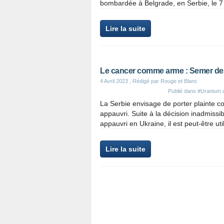
bombardée à Belgrade, en Serbie, le 7
Lire la suite
Le cancer comme arme : Semer des
4 Avril 2023
, Rédigé par Rouge et Blanc
Publié dans
#Uranium 
La Serbie envisage de porter plainte 
appauvri. Suite à la décision inadmiss
appauvri en Ukraine, il est peut-être u
Lire la suite