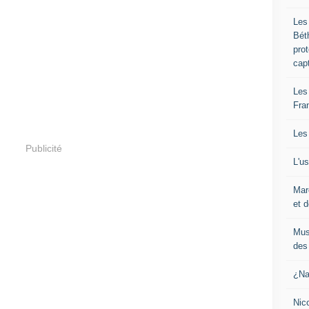
Les
Bét
pro
cap
Les
Fra
Les
Publicité
L'u
Mar
et d
Mus
des 
¿Na
Nic