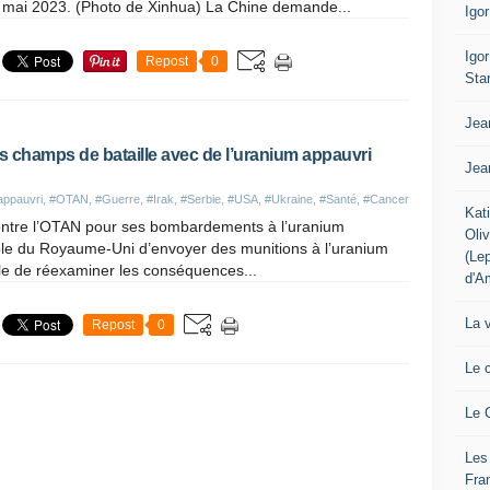
 mai 2023. (Photo de Xinhua) La Chine demande...
Igo
Igo
Repost
0
Sta
Jea
 champs de bataille avec de l’uranium appauvri
Jea
appauvri
,
#OTAN
,
#Guerre
,
#Irak
,
#Serbie
,
#USA
,
#Ukraine
,
#Santé
,
#Cancer
Kat
contre l’OTAN pour ses bombardements à l’uranium
Oli
ible du Royaume-Uni d’envoyer des munitions à l’uranium
(Le
tile de réexaminer les conséquences...
d'A
La 
Repost
0
Le 
Le 
Les
Fra