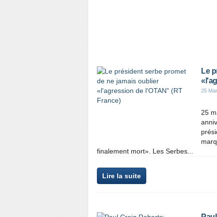
Le p
«l'a
25 Ma
25 m
anni
prési
marqu
finalement mort». Les Serbes...
Lire la suite
Paul