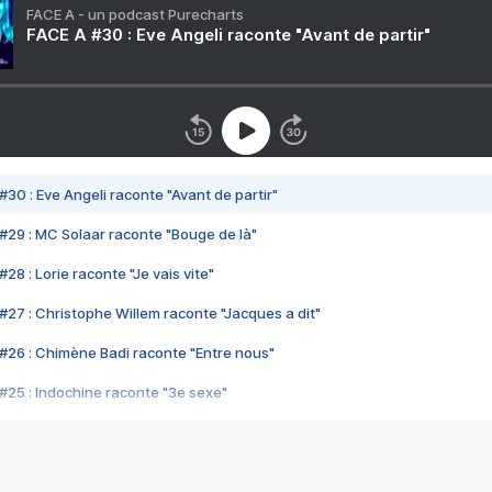
FACE A - un podcast Purecharts
FACE A #30 : Eve Angeli raconte "Avant de partir"
#30 : Eve Angeli raconte "Avant de partir"
#29 : MC Solaar raconte "Bouge de là"
28 : Lorie raconte "Je vais vite"
#27 : Christophe Willem raconte "Jacques a dit"
#26 : Chimène Badi raconte "Entre nous"
#25 : Indochine raconte "3e sexe"
#24 : Zaho raconte "C'est chelou"
#23 : Patrick Bruel raconte "Au café des délices"