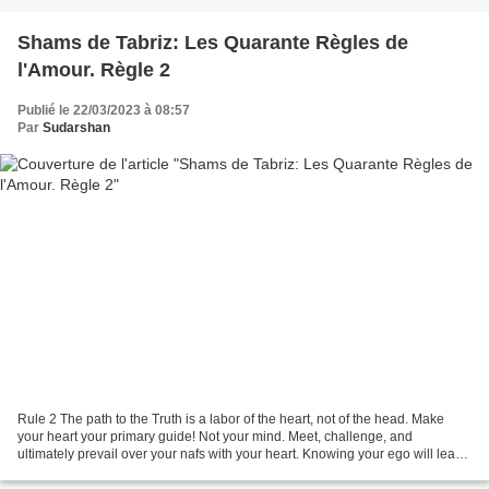
Shams de Tabriz: Les Quarante Règles de
l'Amour. Règle 2
Publié le 22/03/2023 à 08:57
Par
Sudarshan
Rule 2 The path to the Truth is a labor of the heart, not of the head. Make
your heart your primary guide! Not your mind. Meet, challenge, and
ultimately prevail over your nafs with your heart. Knowing your ego will lead
you to the Knowledge of God. Règle...