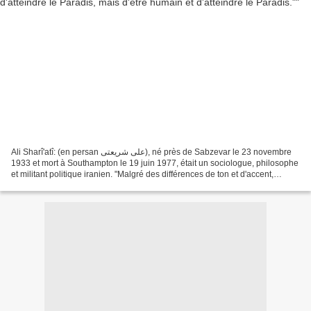
Ali Sharî'atî: (en persan علی شريعتی), né près de Sabzevar le 23 novembre
1933 et mort à Southampton le 19 juin 1977, était un sociologue, philosophe
et militant politique iranien. "Malgré des différences de ton et d'accent,
Shari'ati et l'imam Khomeini...