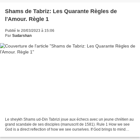
Shams de Tabriz: Les Quarante Règles de
l'Amour. Règle 1
Publié le 20/03/2023 à 15:06
Par
Sudarshan
Le sheykh Shams ud-Din Tabrizi joue aux échecs avec un jeune chrétien au
grand scandale de ses disciples (manuscrit de 1581). Rule 1 How we see
God is a direct reflection of how we see ourselves. If God brings to mind
mostly fear and blame, it means there...