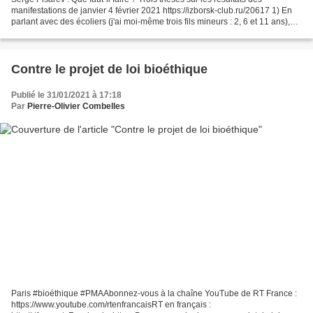
manifestations de janvier 4 février 2021 https://izborsk-club.ru/20617 1) En
parlant avec des écoliers (j'ai moi-même trois fils mineurs : 2, 6 et 11 ans),
avec des étudiants (nous...
Contre le projet de loi bioéthique
Publié le 31/01/2021 à 17:18
Par
Pierre-Olivier Combelles
Paris #bioéthique #PMAAbonnez-vous à la chaîne YouTube de RT France :
https://www.youtube.com/rtenfrancaisRT en français :