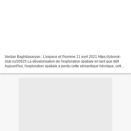
Vardan Baghdasaryan : L'espace et l'homme 11 avril 2021 https://izborsk-
club.ru/20925 La dévalorisation de l'exploration spatiale en tant que défi
Aujourd'hui, l'exploration spatiale a perdu cette sémantique héroïque, cette
accumulation de rêves qu'elle...