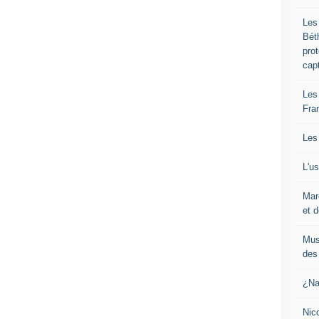
Les
Bét
pro
cap
Les
Fra
Les
L'u
Mar
et d
Mus
des 
¿Na
Nic