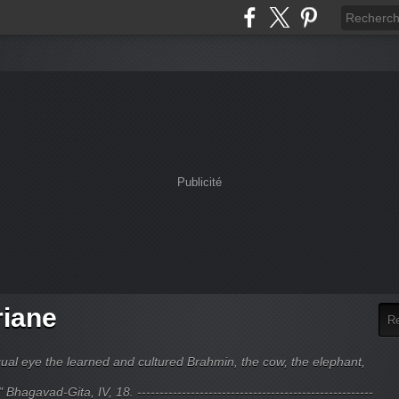
Publicité
riane
ual eye the learned and cultured Brahmin, the cow, the elephant,
hagavad-Gita, IV, 18. -----------------------------------------------------