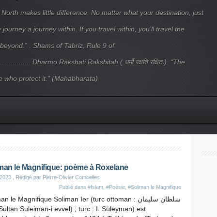
 North makes little difference. No matter what your destination, just
ourney a journey within. If you travel within, you’ll travel the
beyond." . Shams of Tabriz, Rule 9 of
.................... Dharmo Rakshati Rakshitah ( धर्मो रक्षति रक्षितः): "The
 who protect it." (Mahabharata)
man le Magnifique: poème à Roxelane
 2023
, Rédigé par Pierre-Olivier Combelles
Publié dans
#Islam
,
#Poésie
,
#Soliman le Magnifique
n le Magnifique Soliman Ier (turc ottoman : سلطان سليمان