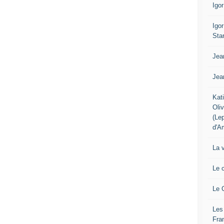
Igo
Igo
Sta
Jea
Jea
Kat
Oli
(Le
d'A
La 
Le 
Le 
Les
Fra