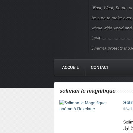
"East, West, South, or
be sure to make every j
whole wide world and 
Love.......................
Dharma protects those
ACCUEIL
CONTACT
soliman le magnifique
Soli
6 Avril
Solima
اول (Sultān Suleimān-i evvel) ; turc : I. Süleyman) est