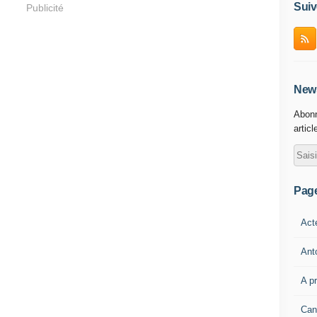
Suiv
Publicité
News
Abonn
articl
Pag
Act
Ant
A p
Can