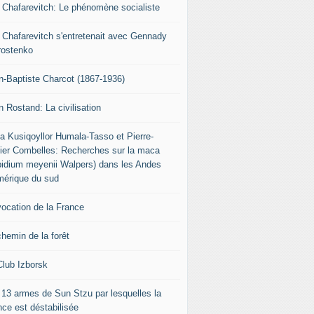
r Chafarevitch: Le phénomène socialiste
r Chafarevitch s'entretenait avec Gennady
rostenko
n-Baptiste Charcot (1867-1936)
n Rostand: La civilisation
ia Kusiqoyllor Humala-Tasso et Pierre-
vier Combelles: Recherches sur la maca
pidium meyenii Walpers) dans les Andes
mérique du sud
vocation de la France
chemin de la forêt
Club Izborsk
 13 armes de Sun Stzu par lesquelles la
nce est déstabilisée