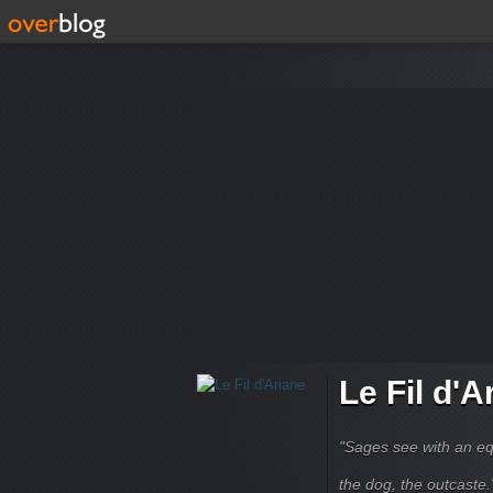
Le Fil d'A
"Sages see with an eq
the dog, the outcaste." B