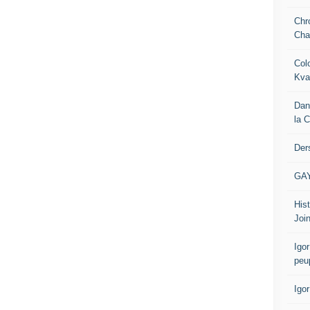
Chr
Cha
Col
Kva
Dan
la 
Der
GA
Hist
Join
Igor
peu
Igo