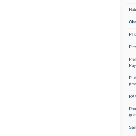
Nob
Ōk
PH
Pier
Pie
Pay
Plu
(tr
RĀM
Rou
gue
Sai