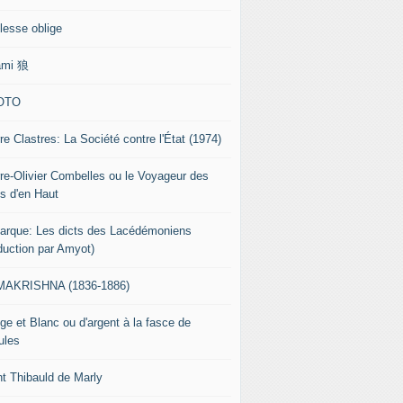
lesse oblige
ami 狼
OTO
re Clastres: La Société contre l'État (1974)
rre-Olivier Combelles ou le Voyageur des
s d'en Haut
tarque: Les dicts des Lacédémoniens
aduction par Amyot)
AKRISHNA (1836-1886)
ge et Blanc ou d'argent à la fasce de
ules
nt Thibauld de Marly