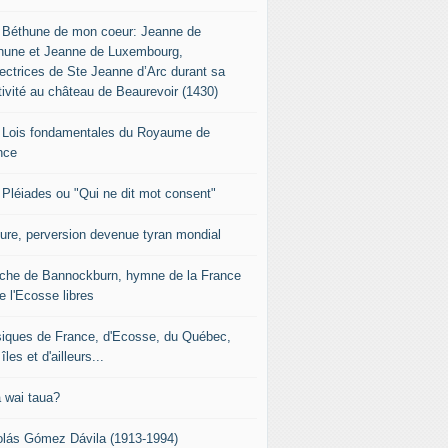
 Béthune de mon coeur: Jeanne de
hune et Jeanne de Luxembourg,
tectrices de Ste Jeanne d’Arc durant sa
tivité au château de Beaurevoir (1430)
 Lois fondamentales du Royaume de
nce
 Pléiades ou "Qui ne dit mot consent"
sure, perversion devenue tyran mondial
che de Bannockburn, hymne de la France
e l'Ecosse libres
iques de France, d'Ecosse, du Québec,
îles et d'ailleurs...
 wai taua?
olás Gómez Dávila (1913-1994)