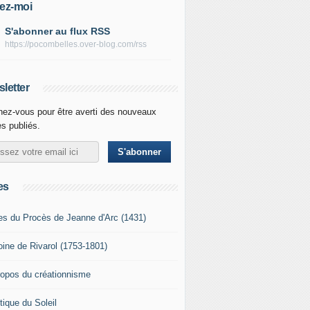
ez-moi
S'abonner au flux RSS
https://pocombelles.over-blog.com/rss
letter
ez-vous pour être averti des nouveaux
es publiés.
es
es du Procès de Jeanne d'Arc (1431)
oine de Rivarol (1753-1801)
ropos du créationnisme
tique du Soleil