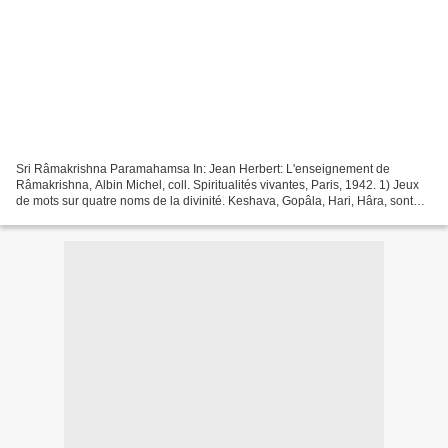
Sri Râmakrishna Paramahamsa In: Jean Herbert: L'enseignement de
Râmakrishna, Albin Michel, coll. Spiritualités vivantes, Paris, 1942. 1) Jeux
de mots sur quatre noms de la divinité. Keshava, Gopâla, Hari, Hâra, sont
des épithètes de Vishnou dans la tradition...