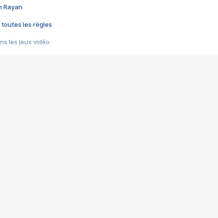
im Rayan
 toutes les règles
s les jeux vidéo
us choquant de Rockstar ? - Le scandale BULLY
e plus moche de Steam
du RÊVE tourne au CAUCHEMAR
pendant 8 heures
it… à tort
umiliés par un jeu vidéo
ire - Final Fantasy 8
ti un empire - Age of Empires
story DOFUS
tard, il crée l'un des pires jeux de tous les temps, MindsEye.