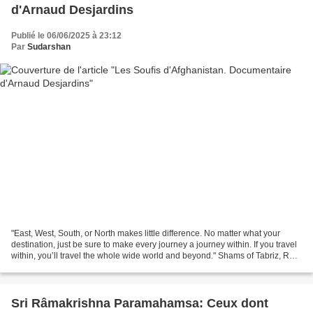
d'Arnaud Desjardins
Publié le 06/06/2025 à 23:12
Par
Sudarshan
"East, West, South, or North makes little difference. No matter what your
destination, just be sure to make every journey a journey within. If you travel
within, you’ll travel the whole wide world and beyond." Shams of Tabriz, Rule
IX of Love Arnaud Desjardins...
Sri Râmakrishna Paramahamsa: Ceux dont