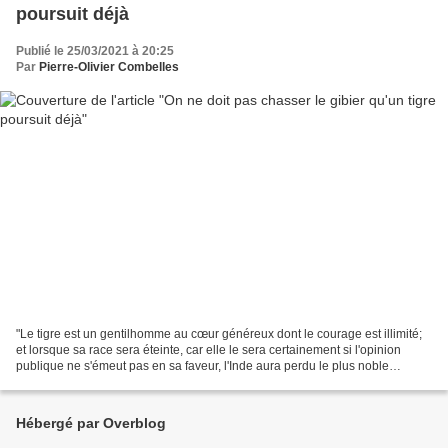
poursuit déjà
Publié le 25/03/2021 à 20:25
Par
Pierre-Olivier Combelles
"Le tigre est un gentilhomme au cœur généreux dont le courage est illimité;
et lorsque sa race sera éteinte, car elle le sera certainement si l'opinion
publique ne s'émeut pas en sa faveur, l'Inde aura perdu le plus noble
spécimen de sa faune." Jim Corbett,...
Hébergé par Overblog