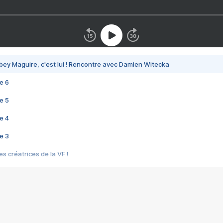
bey Maguire, c'est lui ! Rencontre avec Damien Witecka
e 6
e 5
e 4
e 3
s créatrices de la VF !
e 2
e 1
e Mektoub My Love arrive enfin ! Rencontre avec Shaïn Boumedine et Sal