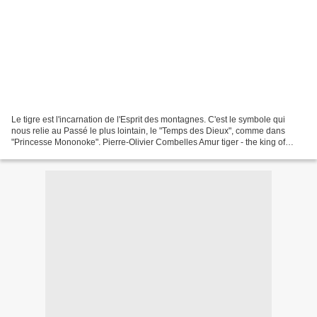
Le tigre est l'incarnation de l'Esprit des montagnes. C'est le symbole qui
nous relie au Passé le plus lointain, le "Temps des Dieux", comme dans
"Princesse Mononoke". Pierre-Olivier Combelles Amur tiger - the king of
Russian taiga. Incredible videos...