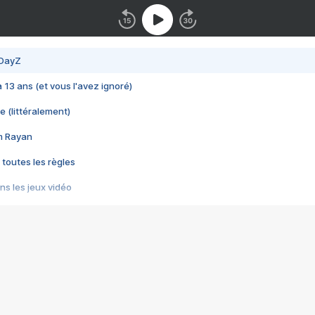
 DayZ
 a 13 ans (et vous l'avez ignoré)
e (littéralement)
im Rayan
 toutes les règles
s les jeux vidéo
us choquant de Rockstar ? - Le scandale BULLY
e plus moche de Steam
du RÊVE tourne au CAUCHEMAR
pendant 8 heures
it… à tort