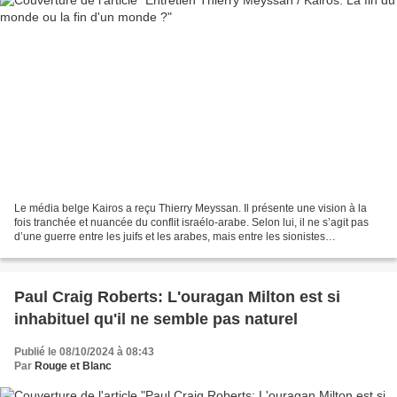
Le média belge Kairos a reçu Thierry Meyssan. Il présente une vision à la
fois tranchée et nuancée du conflit israélo-arabe. Selon lui, il ne s’agit pas
d’une guerre entre les juifs et les arabes, mais entre les sionistes
révisionnistes (c’est-à-dire...
Paul Craig Roberts: L'ouragan Milton est si
inhabituel qu'il ne semble pas naturel
Publié le 08/10/2024 à 08:43
Par
Rouge et Blanc