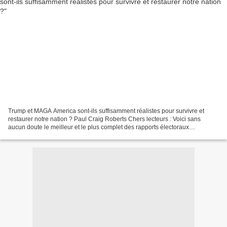
Trump et MAGA America sont-ils suffisamment réalistes pour survivre et
restaurer notre nation ? Paul Craig Roberts Chers lecteurs : Voici sans
aucun doute le meilleur et le plus complet des rapports électoraux
disponibles : https://simplicius76.substack.com/p/election-aftermath-notes-
on-the-grand?utm_source=post-email-
title&publication_id=1351274&post_id=151259019&utm_campaign=email-
post-
title&isFreemail=true&r=dx5km&triedRedirect=true&utm_medium=email...