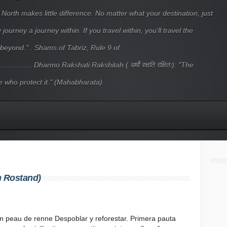
 North makes little difference. No matter what your destination, just
ourney a journey within. If you travel within, you’ll travel the
beyond." . Shams of Tabriz, Rule 9 of
.................... Dharmo Rakshati Rakshitah ( धर्मो रक्षति रक्षितः): "The
 who protect it." (Mahabharata)
an Rostand)
 peau de renne Despoblar y reforestar. Primera pauta