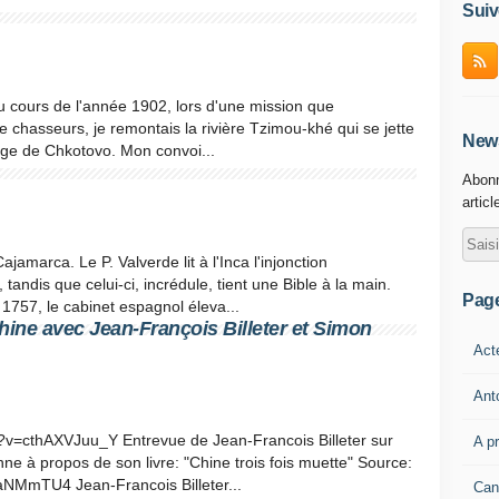
Suiv
 cours de l'année 1902, lors d'une mission que
e chasseurs, je remontais la rivière Tzimou-khé qui se jette
News
lage de Chkotovo. Mon convoi...
Abonn
articl
marca. Le P. Valverde lit à l'Inca l'injonction
andis que celui-ci, incrédule, tient une Bible à la main.
Pag
1757, le cabinet espagnol éleva...
ine avec Jean-François Billeter et Simon
Act
Ant
?v=cthAXVJuu_Y Entrevue de Jean-Francois Billeter sur
A p
 à propos de son livre: "Chine trois fois muette" Source:
NMmTU4 Jean-Francois Billeter...
Can