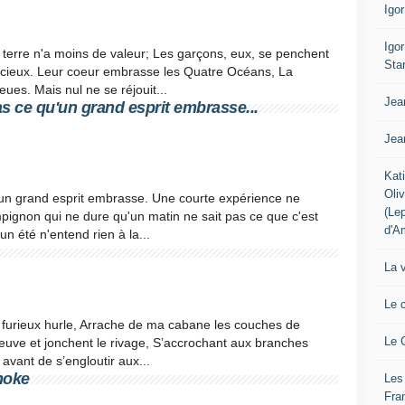
Igo
Igo
r terre n'a moins de valeur; Les garçons, eux, se penchent
Sta
s cieux. Leur coeur embrasse les Quatre Océans, La
ieues. Mais nul ne se réjouit...
Jea
s ce qu'un grand esprit embrasse...
Jea
Kat
Oli
'un grand esprit embrasse. Une courte expérience ne
(Le
mpignon qui ne dure qu'un matin ne sait pas ce que c'est
d'A
un été n'entend rien à la...
La 
Le 
e furieux hurle, Arrache de ma cabane les couches de
Le 
leuve et jonchent le rivage, S’accrochant aux branches
 avant de s’engloutir aux...
noke
Les
Fra