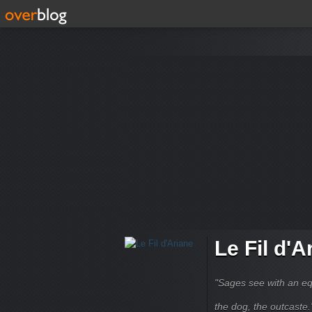
Le Fil d'A
"Sages see with an eq
the dog, the outcaste." B