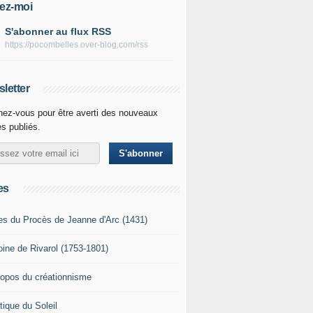
ez-moi
S'abonner au flux RSS
https://pocombelles.over-blog.com/rss
letter
ez-vous pour être averti des nouveaux
es publiés.
es
es du Procès de Jeanne d'Arc (1431)
oine de Rivarol (1753-1801)
ropos du créationnisme
tique du Soleil