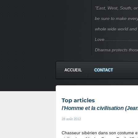
"East, West, South, or
be sure to make every j
whole wide world and 
Love.......................
Dharma protects those
ACCUEIL
CONTACT
Top articles
l'Homme et la civilisation (Je
28 août 2012
Chasseur sibérien dans son costume en