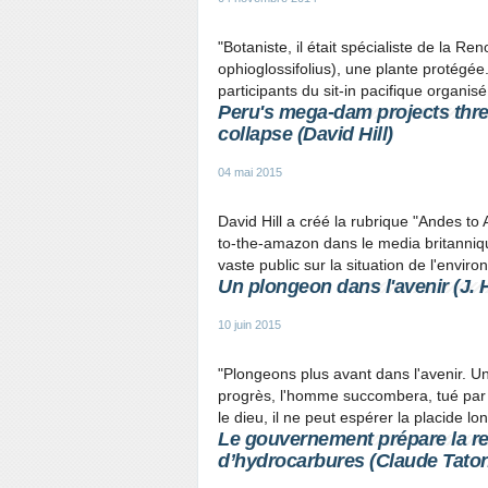
"Botaniste, il était spécialiste de la R
ophioglossifolius), une plante protégée.
participants du sit-in pacifique organi
Peru's mega-dam projects thr
collapse (David Hill)
04 mai 2015
David Hill a créé la rubrique "Andes 
to-the-amazon dans le media britanniqu
vaste public sur la situation de l'envi
Un plongeon dans l'avenir (J. 
10 juin 2015
"Plongeons plus avant dans l'avenir. Un
progrès, l'homme succombera, tué par l'e
le dieu, il ne peut espérer la placide lon
Le gouvernement prépare la rel
d’hydrocarbures (Claude Taton