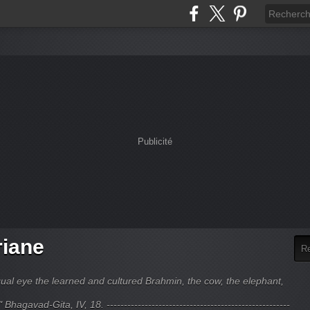
Publicité
riane
ual eye the learned and cultured Brahmin, the cow, the elephant,
hagavad-Gita, IV, 18. -----------------------------------------------------