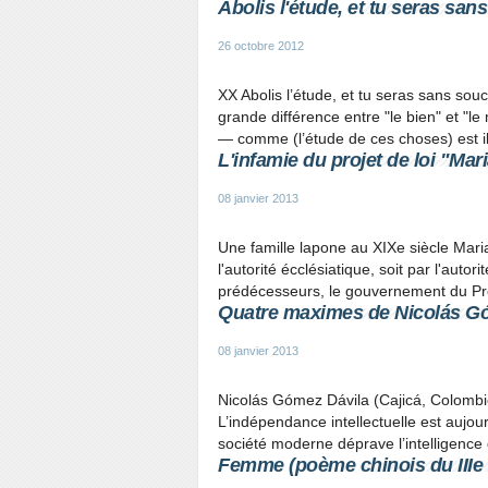
Abolis l'étude, et tu seras san
26 octobre 2012
XX Abolis l’étude, et tu seras sans soucis
grande différence entre "le bien" et "le
— comme (l’étude de ces choses) est illi
L'infamie du projet de loi "Ma
08 janvier 2013
Une famille lapone au XIXe siècle Mar
l'autorité écclésiatique, soit par l'autori
prédécesseurs, le gouvernement du Prés
Quatre maximes de Nicolás G
08 janvier 2013
Nicolás Gómez Dávila (Cajicá, Colombie
L’indépendance intellectuelle est aujour
société moderne déprave l’intelligence q
Femme (poème chinois du IIIe 