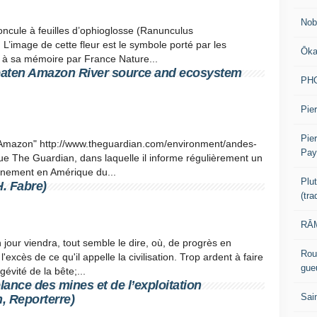
Nob
enoncule à feuilles d’ophioglosse (Ranunculus
 L’image de cette fleur est le symbole porté par les
Ōk
sé à sa mémoire par France Nature...
eaten Amazon River source and ecosystem
PH
Pier
Pie
to Amazon" http://www.theguardian.com/environment/andes-
Pay
e The Guardian, dans laquelle il informe régulièrement un
ronnement en Amérique du...
Plu
H. Fabre)
(tr
RĀM
 jour viendra, tout semble le dire, où, de progrès en
Rou
xcès de ce qu'il appelle la civilisation. Trop ardent à faire
gue
gévité de la bête;...
ance des mines et de l’exploitation
Sai
, Reporterre)