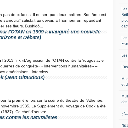
Les
'a pas deux faces. Il ne sert pas deux maîtres. Son âme est
Bét
e samouraï satisfait au devoir, à l'honneur en répandant
pro
r ses fleurs. Bushidô...
cap
 par l'OTAN en 1999 a inauguré une nouvelle
orizons et Débats)
Les
Fra
Les
ril 2013 link «L’agression de l’OTAN contre la Yougoslavie
 guerres de conquête» «Interventions humanitaires» –
L'u
es américaines | Interview...
k (Jean Giraudoux)
Mar
et d
Mus
ur la première fois sur la scène du théâtre de l'Athénée,
des 
 21 novembre 1935. Le Supplément du Voyage de Cook a été
 (1937). Ce chef d'oeuvre...
¿Na
s contre les naturalistes
Nic