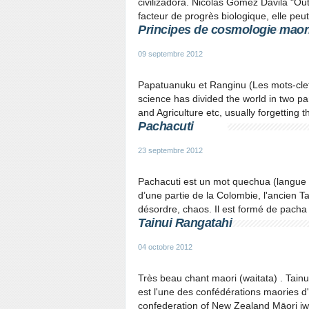
civilizadora. Nicolas Gomez Davila "Out
facteur de progrès biologique, elle peut
Principes de cosmologie maori
09 septembre 2012
Papatuanuku et Ranginu (Les mots-cle
science has divided the world in two p
and Agriculture etc, usually forgetting t
Pachacuti
23 septembre 2012
Pachacuti est un mot quechua (langue 
d’une partie de la Colombie, l'ancien T
désordre, chaos. Il est formé de pacha : 
Tainui Rangatahi
04 octobre 2012
Très beau chant maori (waitata) . Tainu
est l'une des confédérations maories d'
confederation of New Zealand Māori iwi