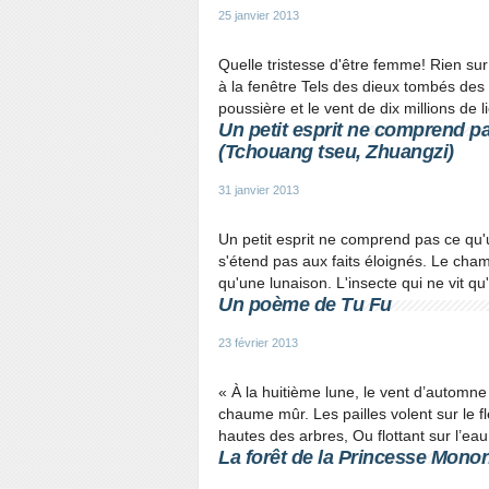
25 janvier 2013
Quelle tristesse d'être femme! Rien su
à la fenêtre Tels des dieux tombés de
poussière et le vent de dix millions de l
Un petit esprit ne comprend pa
(Tchouang tseu, Zhuangzi)
31 janvier 2013
Un petit esprit ne comprend pas ce qu
s'étend pas aux faits éloignés. Le cha
qu'une lunaison. L'insecte qui ne vit qu'
Un poème de Tu Fu
23 février 2013
« À la huitième lune, le vent d’automn
chaume mûr. Les pailles volent sur le f
hautes des arbres, Ou flottant sur l’eau
La forêt de la Princesse Mono