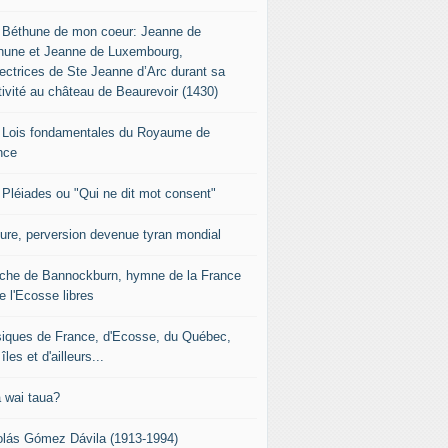
 Béthune de mon coeur: Jeanne de
hune et Jeanne de Luxembourg,
tectrices de Ste Jeanne d’Arc durant sa
tivité au château de Beaurevoir (1430)
 Lois fondamentales du Royaume de
nce
 Pléiades ou "Qui ne dit mot consent"
sure, perversion devenue tyran mondial
che de Bannockburn, hymne de la France
e l'Ecosse libres
iques de France, d'Ecosse, du Québec,
îles et d'ailleurs...
 wai taua?
olás Gómez Dávila (1913-1994)