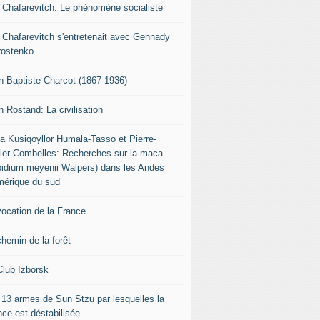
r Chafarevitch: Le phénomène socialiste
r Chafarevitch s'entretenait avec Gennady
rostenko
n-Baptiste Charcot (1867-1936)
n Rostand: La civilisation
ia Kusiqoyllor Humala-Tasso et Pierre-
vier Combelles: Recherches sur la maca
pidium meyenii Walpers) dans les Andes
mérique du sud
vocation de la France
chemin de la forêt
Club Izborsk
 13 armes de Sun Stzu par lesquelles la
nce est déstabilisée