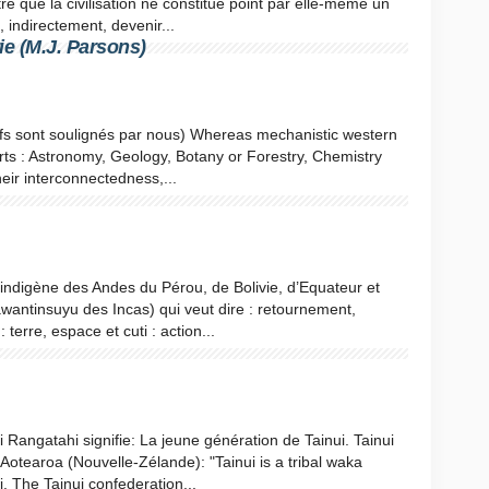
re que la civilisation ne constitue point par elle-même un
, indirectement, devenir...
e (M.J. Parsons)
fs sont soulignés par nous) Whereas mechanistic western
arts : Astronomy, Geology, Botany or Forestry, Chemistry
heir interconnectedness,...
indigène des Andes du Pérou, de Bolivie, d’Equateur et
awantinsuyu des Incas) qui veut dire : retournement,
terre, espace et cuti : action...
i Rangatahi signifie: La jeune génération de Tainui. Tainui
Aotearoa (Nouvelle-Zélande): "Tainui is a tribal waka
. The Tainui confederation...