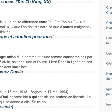
s soucis (Tao Tö King, XX)
Chr
Cha
. « La petite différence entre "oui " et "oh oui " », « la
Col
 mal" », « que l’on doit craindre ce que d’autres craignent »
Kva
mitée !...
riage et adoption pour tous"
Dan
la 
Der
iage: union d'un homme et d'une femme consacrée soit par
té civile, soit par l'une et l'autre. Littré Dans la lignée de ses
GA
ident socialiste...
ómez Dávila
Hist
Join
Igor
, le 18 mai 1913 - Bogotá, le 17 mai 1994)
peu
d’hui inaccessible à qui choisit une profession libérale. La
ui se donne à elle, fût-ce en...
Igo
siècle)