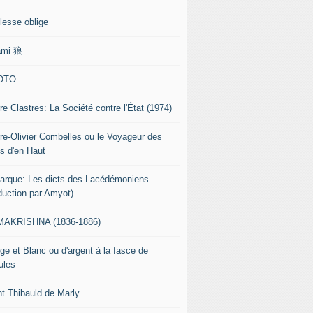
lesse oblige
ami 狼
OTO
re Clastres: La Société contre l'État (1974)
rre-Olivier Combelles ou le Voyageur des
s d'en Haut
tarque: Les dicts des Lacédémoniens
aduction par Amyot)
AKRISHNA (1836-1886)
ge et Blanc ou d'argent à la fasce de
ules
nt Thibauld de Marly