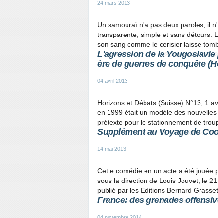
24 mars 2013
Un samouraï n'a pas deux paroles, il n
transparente, simple et sans détours. L
son sang comme le cerisier laisse tombe
L'agression de la Yougoslavie
ère de guerres de conquête (H
04 avril 2013
Horizons et Débats (Suisse) N°13, 1 av
en 1999 était un modèle des nouvelles
prétexte pour le stationnement de troup
Supplément au Voyage de Coo
14 mai 2013
Cette comédie en un acte a été jouée po
sous la direction de Louis Jouvet, le
publié par les Editions Bernard Grasset
France: des grenades offensive
04 novembre 2014