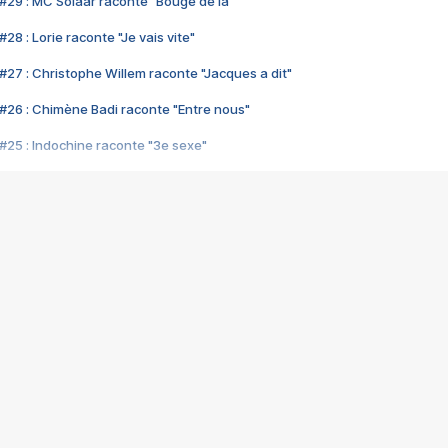
#29 : MC Solaar raconte "Bouge de là"
28 : Lorie raconte "Je vais vite"
#27 : Christophe Willem raconte "Jacques a dit"
#26 : Chimène Badi raconte "Entre nous"
#25 : Indochine raconte "3e sexe"
#24 : Zaho raconte "C'est chelou"
#23 : Patrick Bruel raconte "Au café des délices"
#22 : Kyo raconte "Le chemin"
#21 : Nolwenn Leroy raconte "Cassé"
#20 : Patrick Hernandez raconte "Born to be alive"
#19 : Lorie raconte "Près de moi"
#18 : Michael Jones raconte "A nos actes manqués" (avec Jean-Jacque
#17 : Khaled raconte "Aïcha"