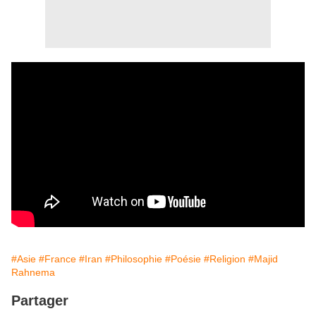
#Asie
#France
#Iran
#Philosophie
#Poésie
#Religion
#Majid
Rahnema
Partager