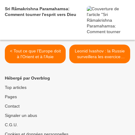
Sri Râmakrishna Paramahamsa:
Comment tourner l'esprit vers Dieu
< Tout ce que l'Europe doit
Leonid Ivashov : la Russie
à l'Orient et à l'Asie
surveillera les exercices
conjoints de l'OTAN et de
l'Ukraine (Club d'Izborsk, 14
Juin 2021) >
Hébergé par Overblog
Top articles
Pages
Contact
Signaler un abus
C.G.U.
Cookies et données personnelles