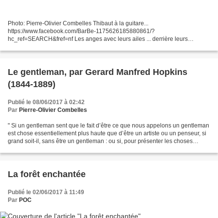
Photo: Pierre-Olivier Combelles Thibaut à la guitare...
https://www.facebook.com/BarBe-1175626185880861/?
hc_ref=SEARCH&fref=nf Les anges avec leurs ailes ... derrière leurs
fenêtres... aiment les chansons si belles ... Photo: Pierre-Olivier Combelles
Le gentleman, par Gerard Manfred Hopkins
(1844-1889)
Publié le 08/06/2017 à 02:42
Par
Pierre-Olivier Combelles
" Si un gentleman sent que le fait d’être ce que nous appelons un gentleman
est chose essentiellement plus haute que d’être un artiste ou un penseur, si
grand soit-il, sans être un gentleman : ou si, pour présenter les choses
autrement, un artiste ou...
La forêt enchantée
Publié le 02/06/2017 à 11:49
Par
POC