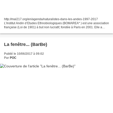
http://mal217.org/en/agenda/naturalistes-dans-les-andes-1997-2017
L’Institut Andin d’Etudes Ethnobiologiques (BOMAREA* ) est une association
française (Loi de 1901) à but non lucratif, fondée à Paris en 2001. Elle a
pour but d’agir en faveur de la conservation...
La fenêtre... (BarBe)
Publié le 10/06/2017 à 09:02
Par
POC