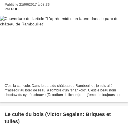
Publié le 21/06/2017 à 08:36
Par
POC
C'est la canicule. Dans le parc du château de Rambouillet, je suis allé
m'asseoir au bord de l'eau, à l'ombre d'un "shankolo". C'est le beau nom
choctaw du cyprès chauve (Taxodium distichum) que j'emploie toujours au
lieu de l'horrible nom français. Tronc...
Le culte du bois (Victor Segalen: Briques et
tuiles)