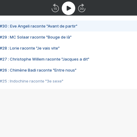
#30 : Eve Angeli raconte "Avant de partir"
#29 : MC Solaar raconte "Bouge de là"
28 : Lorie raconte "Je vais vite"
#27 : Christophe Willem raconte "Jacques a dit"
#26 : Chimène Badi raconte "Entre nous"
#25 : Indochine raconte "3e sexe"
#24 : Zaho raconte "C'est chelou"
#23 : Patrick Bruel raconte "Au café des délices"
#22 : Kyo raconte "Le chemin"
#21 : Nolwenn Leroy raconte "Cassé"
#20 : Patrick Hernandez raconte "Born to be alive"