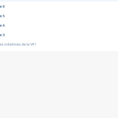
e 6
e 5
e 4
e 3
s créatrices de la VF !
e 2
e 1
e Mektoub My Love arrive enfin ! Rencontre avec Shaïn Boumedine et Sal
i : après Toni en famille
elle réalise le bouleversant Dites lui que je l'aime
ais ! Rencontre autour de Vie privée de Rebecca Zlotowski
 de Marguerite, Grave... Rencontre avec Ella Rumpf