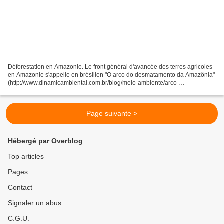
Déforestation en Amazonie. Le front général d'avancée des terres agricoles
en Amazonie s'appelle en brésilien "O arco do desmatamento da Amazônia"
(http://www.dinamicambiental.com.br/blog/meio-ambiente/arco-
desmatamento-amazonia/). Photo: Ministère de...
Page suivante >
Hébergé par Overblog
Top articles
Pages
Contact
Signaler un abus
C.G.U.