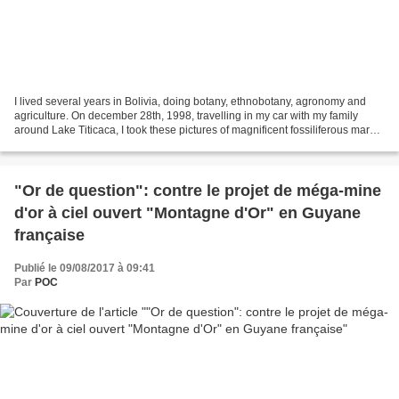
I lived several years in Bolivia, doing botany, ethnobotany, agronomy and
agriculture. On december 28th, 1998, travelling in my car with my family
around Lake Titicaca, I took these pictures of magnificent fossiliferous marny
strata on the side of the...
"Or de question": contre le projet de méga-mine
d'or à ciel ouvert "Montagne d'Or" en Guyane
française
Publié le 09/08/2017 à 09:41
Par
POC