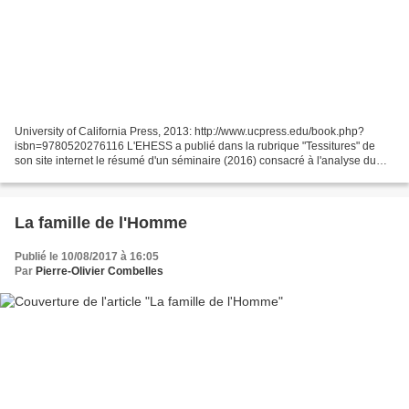
University of California Press, 2013: http://www.ucpress.edu/book.php?
isbn=9780520276116 L'EHESS a publié dans la rubrique "Tessitures" de
son site internet le résumé d'un séminaire (2016) consacré à l'analyse du
livre d'Eduardo Kohn "How forests think"....
La famille de l'Homme
Publié le 10/08/2017 à 16:05
Par
Pierre-Olivier Combelles