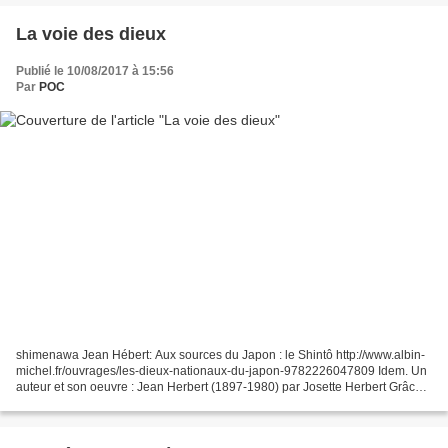
La voie des dieux
Publié le 10/08/2017 à 15:56
Par
POC
shimenawa Jean Hébert: Aux sources du Japon : le Shintô http://www.albin-
michel.fr/ouvrages/les-dieux-nationaux-du-japon-9782226047809 Idem. Un
auteur et son oeuvre : Jean Herbert (1897-1980) par Josette Herbert Grâce à
une connaissance très large...