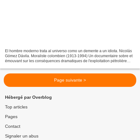
El hombre moderno trata al universo como un demente a un idiota. Nicolás
Gómez Dávila. Moraliste colombien (1913-1994) Un documentaire sobre et
émouvant sur les conséquences dramatiques de l'exploitation pétrolière
dans le nord-est de l'Amazonie péruvienne...
Page suivante >
Hébergé par Overblog
Top articles
Pages
Contact
Signaler un abus