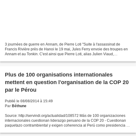
3 journées de guerre en Annam, de Pierre Loti "Suite à l'assassinat de
Francis Rivière près de Hanoi le 19 mai, Jules Ferry envoie des troupes en
Annam et au Tonkin. C'est ainsi que Pierre Loti, alias Julien Viaud,
embarque en mai 1883 sur l'Atalante...
Plus de 100 organisations internationales
mettent en question l'organisation de la COP 20
par le Pérou
Publié le 08/08/2014 à 15:49
Par
Béthune
Source: http://servindi.org/actualidad/108572 Más de 100 organizaciones
internacionales cuestionan liderazgo peruano de la COP 20 - Cuestionan
paquetazo contrambiental y exigen coherencia al Perú como presidencia de
la Cumbre Climática mundial que se...