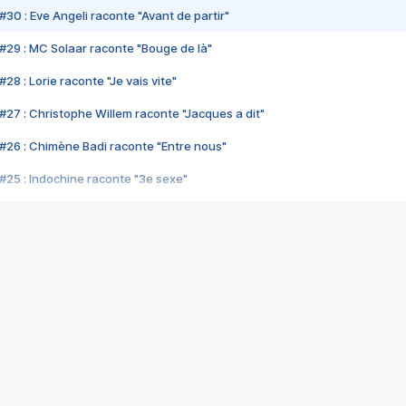
#30 : Eve Angeli raconte "Avant de partir"
#29 : MC Solaar raconte "Bouge de là"
28 : Lorie raconte "Je vais vite"
#27 : Christophe Willem raconte "Jacques a dit"
#26 : Chimène Badi raconte "Entre nous"
#25 : Indochine raconte "3e sexe"
#24 : Zaho raconte "C'est chelou"
#23 : Patrick Bruel raconte "Au café des délices"
#22 : Kyo raconte "Le chemin"
#21 : Nolwenn Leroy raconte "Cassé"
#20 : Patrick Hernandez raconte "Born to be alive"
#19 : Lorie raconte "Près de moi"