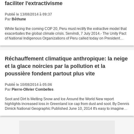
faciliter l'extractivisme
Publié le 13/08/2014 à 09:37
Par
Béthune
While facing the coming COP 20, Peru must rectify the extractive model that
exacerbates the global climate crisis. Servindi, 7 July 2014.- The Unity Pact
of National Indigenous Organizations of Peru called today on President
Ollanta Humala not to enact...
Réchauffement climatique anthropique: la neige
et la glace noircies par la pollution et la
poussière fondent partout plus vite
Publié le 10/08/2014 à 05:06
Par
Pierre-Olivier Combelles
Soot and Dirt Is Melting Snow and Ice Around the World New report
highlights increased loss in Greenland ice cap from dust and soot. By Dennis
Dimick National Geographic Published June 10, 2014 It's easy to imagine
new snow so bright that we must avert...