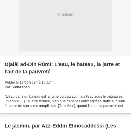
Publicité
Djalâl ad-Dîn Rûmî: L'eau, le bateau, la jarre et
l'air de la pauvreté
Publié le 13/06/2024 à 15:17
Par
Sudarshan
"L'eau dans un bateau est la ruine du bateau, mais l'eau sous le bateau est
un appui. [...] La jarre fermée, bien que dans les eaux agitées, flotte sur l'eau
à cause de son cœur rempli d'air. [De même], quand l'air de la pauvreté est à
l'intérieur de...
Le jasmin, par Azz-Eddin Elmocaddessi (Les