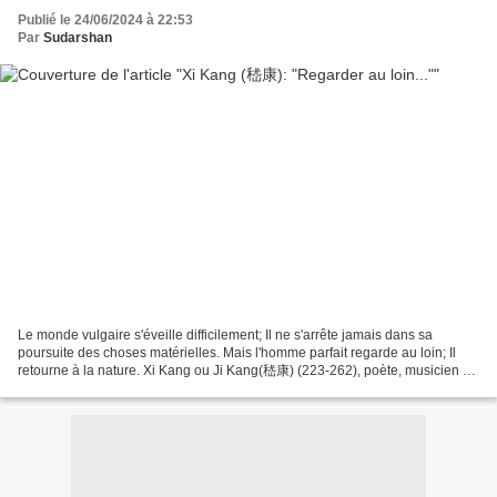
Publié le 24/06/2024 à 22:53
Par
Sudarshan
Le monde vulgaire s'éveille difficilement; Il ne s'arrête jamais dans sa
poursuite des choses matérielles. Mais l'homme parfait regarde au loin; Il
retourne à la nature. Xi Kang ou Ji Kang(嵇康) (223-262), poète, musicien et
penseur de l'époque des Trois...