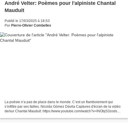
André Velter: Poèmes pour l'alpiniste Chantal
Mauduit
Publié le 17/03/2025 à 18:53
Par
Pierre-Olivier Combelles
La poésie n’a pas de place dans le monde. C’est un flamboiement qui
s’infiltre par ses failles. Nicolás Gómez Dávila Captures d'écran de la vidéo
de/sur Chantal Mauduit: https://www.youtube.com/watch?v=lNObjS3zods
Février 2007, poésie, montagne... André...