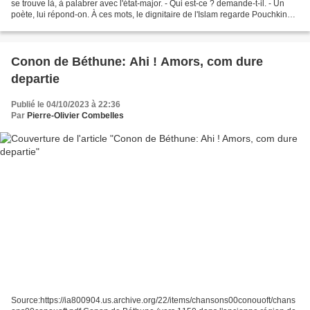
se trouve là, à palabrer avec l'état-major. - Qui est-ce ? demande-t-il. - Un
poète, lui répond-on. À ces mots, le dignitaire de l'Islam regarde Pouchkine
de tous ses yeux, s'incline...
Conon de Béthune: Ahi ! Amors, com dure
departie
Publié le 04/10/2023 à 22:36
Par
Pierre-Olivier Combelles
Source:https://ia800904.us.archive.org/22/items/chansons00conouoft/chans