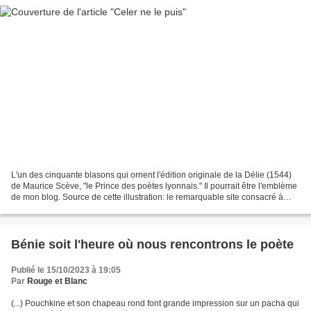
L'un des cinquante blasons qui ornent l'édition originale de la Délie (1544)
de Maurice Scève, "le Prince des poètes lyonnais." Il pourrait être l'emblème
de mon blog. Source de cette illustration: le remarquable site consacré à
Maurice Scève par Michel...
Bénie soit l'heure où nous rencontrons le poète
Publié le 15/10/2023 à 19:05
Par
Rouge et Blanc
(...) Pouchkine et son chapeau rond font grande impression sur un pacha qui