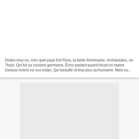
Dictes moy ou, n'en quel pays Est Flora, la belle Rommaine, Archipiades, ne
Thaïs, Qui fut sa cousine germaine, Écho parlant quand bruyt on maine
Dessus riviere ou sus estan, Qui beaulté ot trop plus qu'humaine. Mais ou
sont les neiges d'antan ? Ou est...