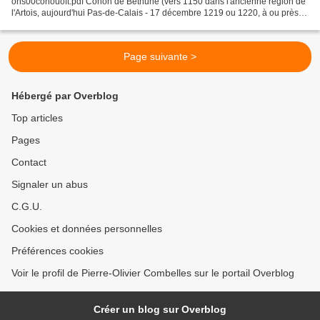
ons00conouoft.pdf Conon de Béthune (vers 1150 dans l'ancienne région de
l'Artois, aujourd'hui Pas-de-Calais - 17 décembre 1219 ou 1220, à ou près
de Constantinople ou peut-être Adrianople)...
Page suivante >
Hébergé par Overblog
Top articles
Pages
Contact
Signaler un abus
C.G.U.
Cookies et données personnelles
Préférences cookies
Voir le profil de Pierre-Olivier Combelles sur le portail Overblog
Créer un blog sur Overblog