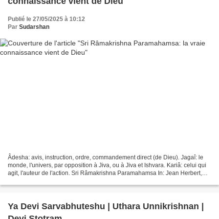
connaissance vient de Dieu
Publié le 27/05/2025 à 10:12
Par
Sudarshan
Âdesha: avis, instruction, ordre, commandement direct (de Dieu). Jagaî: le
monde, l'univers, par opposition à Jiva, ou à Jiva et Ishvara. Kariâ: celui qui
agit, l'auteur de l'action. Sri Râmakrishna Paramahamsa In: Jean Herbert,
L'enseignement de Râmakrishna,...
Ya Devi Sarvabhuteshu | Uthara Unnikrishnan |
Devi Stotram