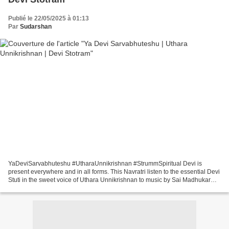
Publié le 22/05/2025 à 01:13
Par
Sudarshan
YaDeviSarvabhuteshu #UtharaUnnikrishnan #StrummSpiritual Devi is
present everywhere and in all forms. This Navratri listen to the essential Devi
Stuti in the sweet voice of Uthara Unnikrishnan to music by Sai Madhukar
Song - Ya Devi Sarvabhuteshu Singer...