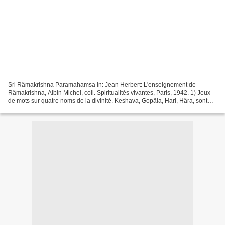
Sri Râmakrishna Paramahamsa In: Jean Herbert: L'enseignement de
Râmakrishna, Albin Michel, coll. Spiritualités vivantes, Paris, 1942. 1) Jeux
de mots sur quatre noms de la divinité. Keshava, Gopâla, Hari, Hâra, sont
des épithètes de Vishnou dans la tradition...