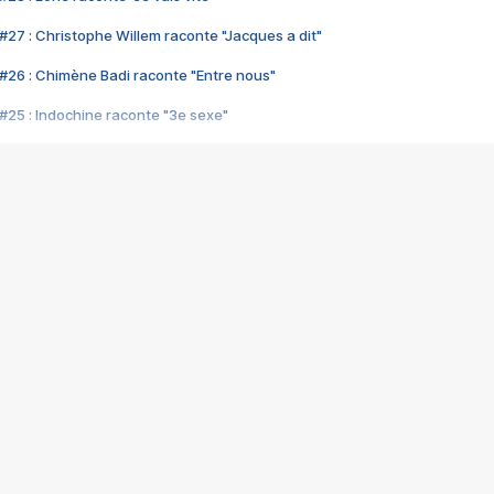
#27 : Christophe Willem raconte "Jacques a dit"
#26 : Chimène Badi raconte "Entre nous"
#25 : Indochine raconte "3e sexe"
#24 : Zaho raconte "C'est chelou"
#23 : Patrick Bruel raconte "Au café des délices"
#22 : Kyo raconte "Le chemin"
#21 : Nolwenn Leroy raconte "Cassé"
#20 : Patrick Hernandez raconte "Born to be alive"
#19 : Lorie raconte "Près de moi"
#18 : Michael Jones raconte "A nos actes manqués" (avec Jean-Jacque
#17 : Khaled raconte "Aïcha"
#16 : Corneille raconte "Parce qu'on vient de loin"