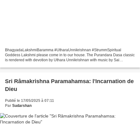
BhagyadaLakshmiBaramma #UtharaUnnikrishnan #StrummSpiritual
Goddess Lakshmi please come in to our house. The Purandara Dasa classic
is rendered with devotion by Uthara Unnikrishnan with music by Sai
Madhukar.
Sri Râmakrishna Paramahamsa: l'Incarnation de
Dieu
Publié le 17/05/2025 à 07:11
Par
Sudarshan