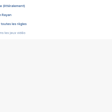
e (littéralement)
im Rayan
 toutes les règles
s les jeux vidéo
us choquant de Rockstar ? - Le scandale BULLY
e plus moche de Steam
du RÊVE tourne au CAUCHEMAR
pendant 8 heures
it… à tort
umiliés par un jeu vidéo
ire - Final Fantasy 8
ti un empire - Age of Empires