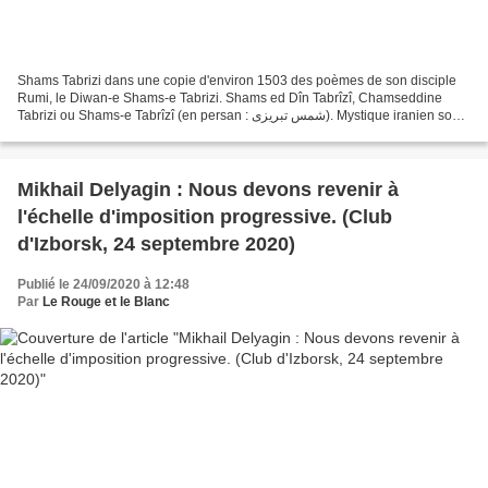
Shams Tabrizi dans une copie d'environ 1503 des poèmes de son disciple
Rumi, le Diwan-e Shams-e Tabrizi. Shams ed Dîn Tabrîzî, Chamseddine
Tabrizi ou Shams-e Tabrîzî (en persan : شمس تبریزی). Mystique iranien soufi
né à Tabriz en Azerbaïdjan iranien et...
Mikhail Delyagin : Nous devons revenir à
l'échelle d'imposition progressive. (Club
d'Izborsk, 24 septembre 2020)
Publié le 24/09/2020 à 12:48
Par
Le Rouge et le Blanc