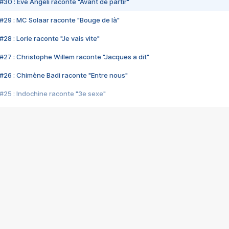
#30 : Eve Angeli raconte "Avant de partir"
#29 : MC Solaar raconte "Bouge de là"
28 : Lorie raconte "Je vais vite"
#27 : Christophe Willem raconte "Jacques a dit"
#26 : Chimène Badi raconte "Entre nous"
#25 : Indochine raconte "3e sexe"
#24 : Zaho raconte "C'est chelou"
#23 : Patrick Bruel raconte "Au café des délices"
#22 : Kyo raconte "Le chemin"
#21 : Nolwenn Leroy raconte "Cassé"
#20 : Patrick Hernandez raconte "Born to be alive"
#19 : Lorie raconte "Près de moi"
#18 : Michael Jones raconte "A nos actes manqués" (avec Jean-Jacque