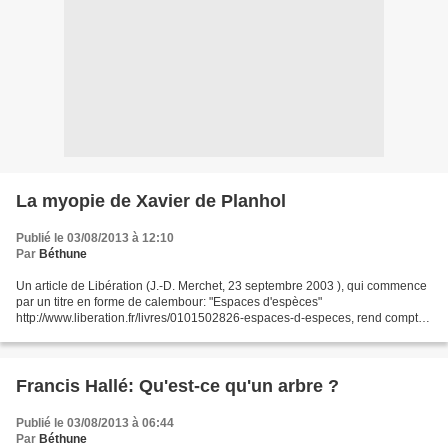
La myopie de Xavier de Planhol
Publié le 03/08/2013 à 12:10
Par
Béthune
Un article de Libération (J.-D. Merchet, 23 septembre 2003 ), qui commence
par un titre en forme de calembour: "Espaces d'espèces"
http://www.liberation.fr/livres/0101502826-espaces-d-especes, rend compte
d'un ouvrage de Xavier de Planhol : "Le paysage...
Francis Hallé: Qu'est-ce qu'un arbre ?
Publié le 03/08/2013 à 06:44
Par
Béthune