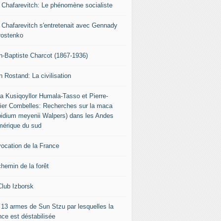
r Chafarevitch: Le phénomène socialiste
r Chafarevitch s'entretenait avec Gennady
rostenko
n-Baptiste Charcot (1867-1936)
n Rostand: La civilisation
ia Kusiqoyllor Humala-Tasso et Pierre-
vier Combelles: Recherches sur la maca
pidium meyenii Walpers) dans les Andes
mérique du sud
vocation de la France
chemin de la forêt
Club Izborsk
 13 armes de Sun Stzu par lesquelles la
nce est déstabilisée