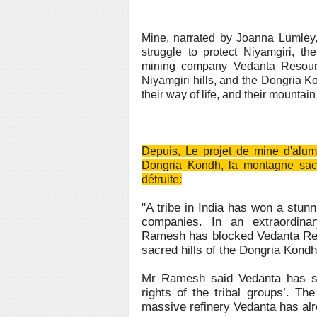
Mine, narrated by Joanna Lumley, 
struggle to protect Niyamgiri, 
mining company Vedanta Resource
Niyamgiri hills, and the Dongria Ko
their way of life, and their mountain
Depuis, Le projet de mine d'alu
Dongria Kondh, la montagne sacr
détruite:
"A tribe in India has won a stunn
companies. In an extraordina
Ramesh has blocked Vedanta Reso
sacred hills of the Dongria Kondh 
Mr Ramesh said Vedanta has sho
rights of the tribal groups’. Th
massive refinery Vedanta has alre