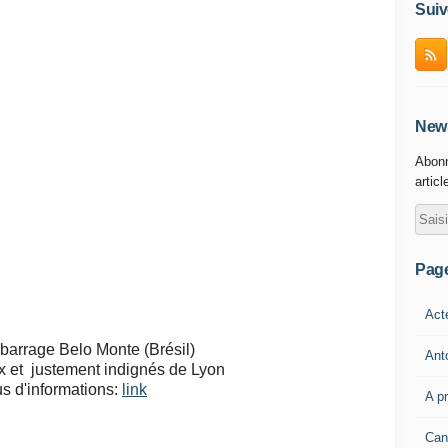
Suiv
News
Abonn
articl
Pag
Act
 barrage Belo Monte (Brésil)
Ant
 et justement indignés de Lyon
us d'informations:
link
A p
Can