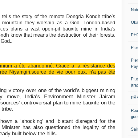
Nob
tells the story of the remote Dongria Kondh tribe's
Ōk
the mountain they worship as a God. London-based
s plans a vast open-pit bauxite mine in India's
ndh know that means the destruction of their forests,
PH
 God..
Pier
Pie
minium a éte abandonné. Grace a la résistance des
Pay
ée Niyamgiri,source de vie pour eux, n'a pas éte
Plu
(tr
ing victory over one of the world’s biggest mining
ry move, India’s Environment Minister Jairam
RĀM
urces’ controversial plan to mine bauxite on the
tribe.
Rou
gue
wn a ’shocking’ and ‘blatant disregard for the
e Minister has also questioned the legality of the
Sai
ady built below the hills.