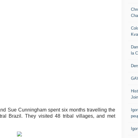
Chr
Cha
Col
Kva
Dan
la 
Der
GA
Hist
Join
k and Sue Cunningham spent six months travelling the
Igor
ral Brazil. They visited 48 tribal villages, and met
peu
Igo