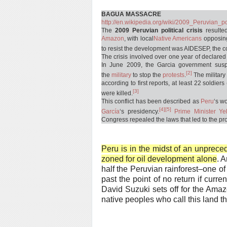
BAGUA MASSACRE
http://en.wikipedia.org/wiki/2009_Peruvian_pol
The
2009 Peruvian political crisis
resulte
Amazon
, with local
Native Americans
opposin
to resist the development was AIDESEP, the c
The crisis involved over one year of declared
In June 2009, the Garcia government sus
[2]
the
military
to stop the
protests
.
The military
according to first reports, at least 22 soldier
[3]
were killed.
This conflict has been described as
Peru
‘s wo
[4]
[5]
García
‘s presidency.
Prime Minister
Ye
Congress repealed the laws that led to the pro
Peru is in the midst of an unprec
zoned for oil development alone
. A
half the Peruvian rainforest–one o
past the point of no return if curre
David Suzuki sets off for the Amazo
native peoples who call this land t