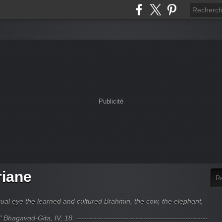
Publicité
riane
ual eye the learned and cultured Brahmin, the cow, the elephant,
hagavad-Gita, IV, 18. -----------------------------------------------------