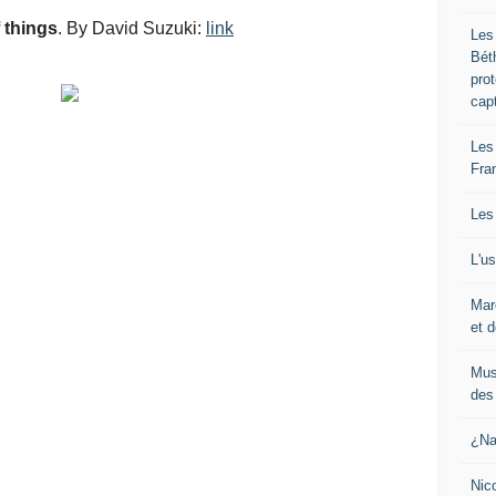
things
. By David Suzuki:
link
Les
Bét
pro
cap
Les
Fra
Les
L'u
Mar
et d
Mus
des 
¿Na
Nic