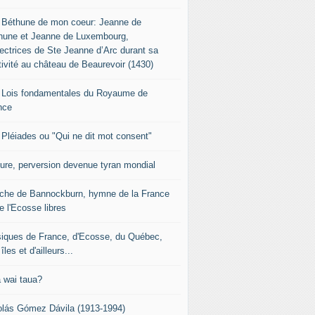
 Béthune de mon coeur: Jeanne de
hune et Jeanne de Luxembourg,
tectrices de Ste Jeanne d’Arc durant sa
tivité au château de Beaurevoir (1430)
 Lois fondamentales du Royaume de
nce
 Pléiades ou "Qui ne dit mot consent"
sure, perversion devenue tyran mondial
che de Bannockburn, hymne de la France
e l'Ecosse libres
iques de France, d'Ecosse, du Québec,
îles et d'ailleurs...
 wai taua?
olás Gómez Dávila (1913-1994)