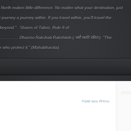
 North makes little difference. No matter what your destination, just
ourney a journey within. If you travel within, you’ll travel the
beyond." . Shams of Tabriz, Rule 9 of
.................... Dharmo Rakshati Rakshitah ( धर्मो रक्षति रक्षितः): "The
 who protect it." (Mahabharata)
Publié dans
#Pérou