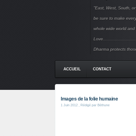
"East, West, South, or
be sure to make every j
whole wide world and 
Love.......................
Dharma protects those
ACCUEIL
CONTACT
Images de la folie humaine
1 Juin 2012
, Rédigé par Béthune