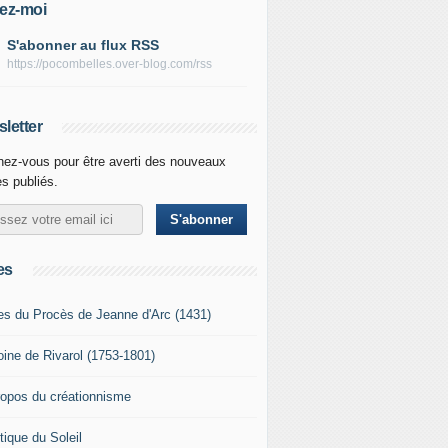
ez-moi
S'abonner au flux RSS
https://pocombelles.over-blog.com/rss
letter
ez-vous pour être averti des nouveaux
es publiés.
es
es du Procès de Jeanne d'Arc (1431)
oine de Rivarol (1753-1801)
ropos du créationnisme
tique du Soleil