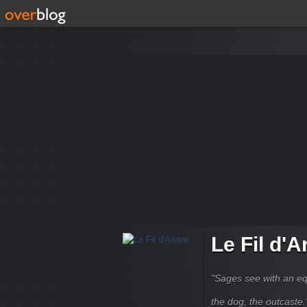
Le Fil d'A
"Sages see with an eq
the dog, the outcaste." B