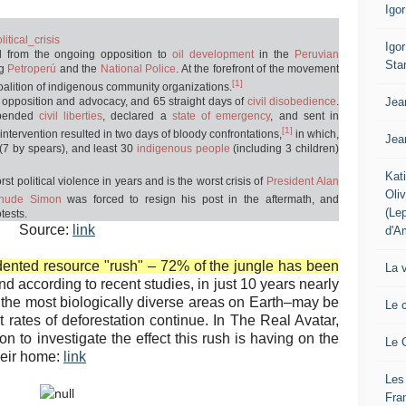
Igo
itical_crisis
Igo
d from the ongoing opposition to
oil development
in the
Peruvian
Sta
g
Petroperú
and the
National Police
. At the forefront of the movement
[1]
oalition of indigenous community organizations.
Jea
 opposition and advocacy, and 65 straight days of
civil disobedience
.
pended
civil liberties
, declared a
state of emergency
, and sent in
[1]
 intervention resulted in two days of bloody confrontations,
in which,
Jea
s (7 by spears), and least 30
indigenous people
(including 3 children)
Kat
rst political violence in years and is the worst crisis of
President
Alan
Oli
hude Simon
was forced to resign his post in the aftermath, and
(Le
tests.
Source:
link
d'A
edented resource "rush" – 72% of the jungle has been
La 
nd according to recent studies, in just 10 years nearly
f the most biologically diverse areas on Earth–may be
Le 
nt rates of deforestation continue. In The Real Avatar,
n to investigate the effect this rush is having on the
Le 
heir home:
link
Les
Fra