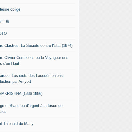
lesse oblige
ami 狼
OTO
re Clastres: La Société contre l'État (1974)
rre-Olivier Combelles ou le Voyageur des
s d'en Haut
tarque: Les dicts des Lacédémoniens
aduction par Amyot)
AKRISHNA (1836-1886)
ge et Blanc ou d'argent à la fasce de
ules
nt Thibauld de Marly