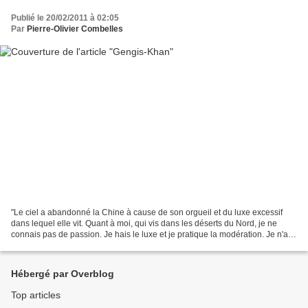
Publié le 20/02/2011 à 02:05
Par
Pierre-Olivier Combelles
"Le ciel a abandonné la Chine à cause de son orgueil et du luxe excessif
dans lequel elle vit. Quant à moi, qui vis dans les déserts du Nord, je ne
connais pas de passion. Je hais le luxe et je pratique la modération. Je n'ai
qu'un vêtement et ne mange...
Hébergé par Overblog
Top articles