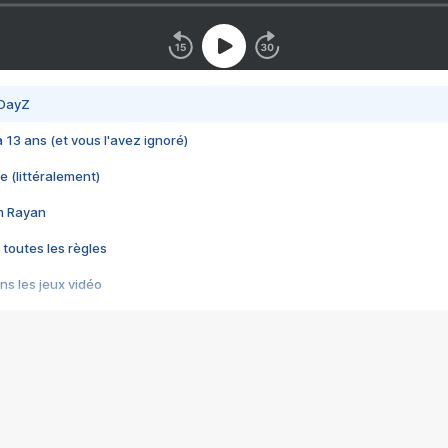
 DayZ
 a 13 ans (et vous l'avez ignoré)
e (littéralement)
im Rayan
 toutes les règles
s les jeux vidéo
us choquant de Rockstar ? - Le scandale BULLY
e plus moche de Steam
du RÊVE tourne au CAUCHEMAR
pendant 8 heures