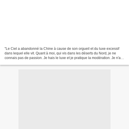
"Le Ciel a abandonné la Chine à cause de son orgueil et du luxe excessif
dans lequel elle vit. Quant à moi, qui vis dans les déserts du Nord, je ne
connais pas de passion. Je hais le luxe et je pratique la modération. Je n'ai
qu'un vêtement et ne mange...