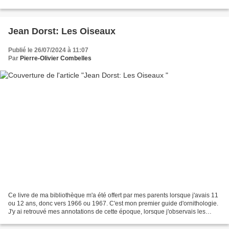
droite mon Zodiac Mark IV...
Jean Dorst: Les Oiseaux
Publié le 26/07/2024 à 11:07
Par
Pierre-Olivier Combelles
Ce livre de ma bibliothèque m'a été offert par mes parents lorsque j'avais 11
ou 12 ans, donc vers 1966 ou 1967. C'est mon premier guide d'ornithologie.
J'y ai retrouvé mes annotations de cette époque, lorsque j'observais les
mésanges huppées sur l'if...