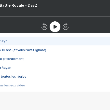
 Battle Royale - DayZ
 DayZ
 a 13 ans (et vous l'avez ignoré)
e (littéralement)
im Rayan
 toutes les règles
s les jeux vidéo
us choquant de Rockstar ? - Le scandale BULLY
e plus moche de Steam