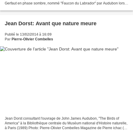
Gerfaut en phase sombre, nommé "Faucon du Labrador" par Audubon lors
de son voyage en 1833. Photo: Pierre-Olivier...
Jean Dorst: Avant que nature meure
Publié le 13/02/2014 à 16:09
Par
Pierre-Olivier Combelles
Jean Dorst consultant l'ouvrage de John James Audubon, "The Birds of
America" à la Bibliothèque centrale du Muséum national d'Histoire naturelle,
à Paris (1989) Photo: Pierre-Olivier Combelles Magazine de Pierre ichac (22
mai 1965). Document audio de...