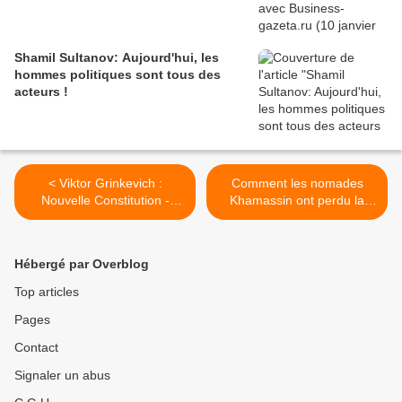
Shamil Sultanov: Aujourd'hui, les
hommes politiques sont tous des
acteurs !
< Viktor Grinkevich :
Comment les nomades
Nouvelle Constitution -
Khamassin ont perdu la
Exposé sur la
liberté (Kai Donner, "Parmi
nationalisation des élites
les Samoyèdes en Sibérie")
(Club d'Izborsk, 30 juin
>
Hébergé par Overblog
2020)
Top articles
Pages
Contact
Signaler un abus