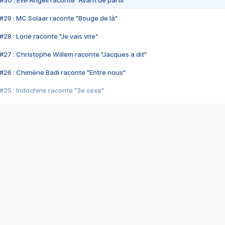
#30 : Eve Angeli raconte "Avant de partir"
#29 : MC Solaar raconte "Bouge de là"
28 : Lorie raconte "Je vais vite"
#27 : Christophe Willem raconte "Jacques a dit"
#26 : Chimène Badi raconte "Entre nous"
#25 : Indochine raconte "3e sexe"
#24 : Zaho raconte "C'est chelou"
#23 : Patrick Bruel raconte "Au café des délices"
#22 : Kyo raconte "Le chemin"
#21 : Nolwenn Leroy raconte "Cassé"
#20 : Patrick Hernandez raconte "Born to be alive"
#19 : Lorie raconte "Près de moi"
#18 : Michael Jones raconte "A nos actes manqués" (avec Jean-Jacque