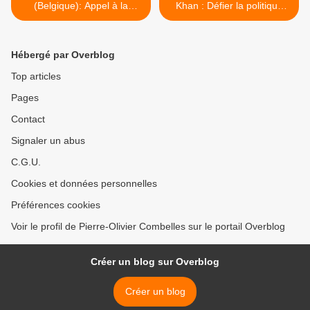
(Belgique): Appel à la
Khan : Défier la politique
création d'un Ordre
américaine m'a conduit à
Européen des Praticiens
ma perte >
des Arts de la Santé
Hébergé par Overblog
Top articles
Pages
Contact
Signaler un abus
C.G.U.
Cookies et données personnelles
Préférences cookies
Voir le profil de Pierre-Olivier Combelles sur le portail Overblog
Créer un blog sur Overblog
Créer un blog