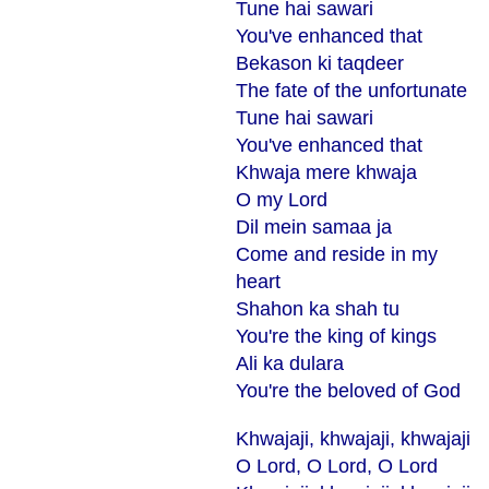
Tune hai sawari
You've enhanced that
Bekason ki taqdeer
The fate of the unfortunate
Tune hai sawari
You've enhanced that
Khwaja mere khwaja
O my Lord
Dil mein samaa ja
Come and reside in my
heart
Shahon ka shah tu
You're the king of kings
Ali ka dulara
You're the beloved of God
Khwajaji, khwajaji, khwajaji
O Lord, O Lord, O Lord