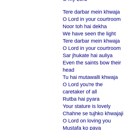
Tere darbar mein khwaja
O Lord in your courtroom
Noor toh hai dekha
We have seen the light
Tere darbar mein khwaja
O Lord in your courtroom
Sar jhukate hai auliya
Even the saints bow their
head
Tu hai mutawalli khwaja
O Lord you're the
caretaker of all
Rutba hai pyara
Your stature is lovely
Chahne se tujhko khwajaji
O Lord on loving you
Mustafa ko paya