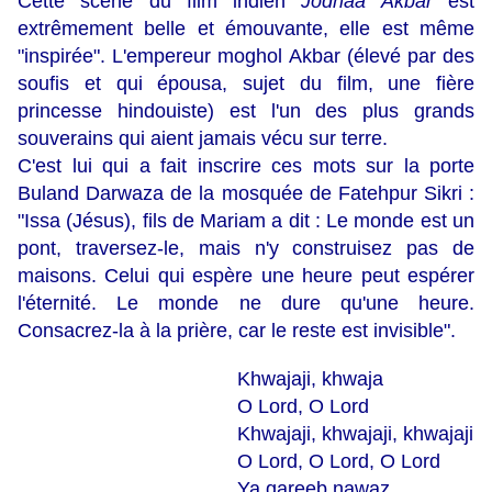
Cette scène du film indien
Jodhaa Akbar
est
extrêmement belle et émouvante, elle est même
"inspirée". L'empereur moghol Akbar (élevé par des
soufis et qui épousa, sujet du film, une fière
princesse hindouiste) est l'un des plus grands
souverains qui aient jamais vécu sur terre.
C'est lui qui a fait inscrire ces mots sur la porte
Buland Darwaza de la mosquée de Fatehpur Sikri :
"Issa (Jésus), fils de Mariam a dit : Le monde est un
pont, traversez-le, mais n'y construisez pas de
maisons. Celui qui espère une heure peut espérer
l'éternité. Le monde ne dure qu'une heure.
Consacrez-la à la prière, car le reste est invisible".
Khwajaji, khwaja
O Lord, O Lord
Khwajaji, khwajaji, khwajaji
O Lord, O Lord, O Lord
Ya gareeb nawaz