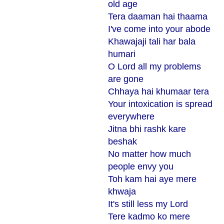
old age
Tera daaman hai thaama
I've come into your abode
Khawajaji tali har bala
humari
O Lord all my problems
are gone
Chhaya hai khumaar tera
Your intoxication is spread
everywhere
Jitna bhi rashk kare
beshak
No matter how much
people envy you
Toh kam hai aye mere
khwaja
It's still less my Lord
Tere kadmo ko mere