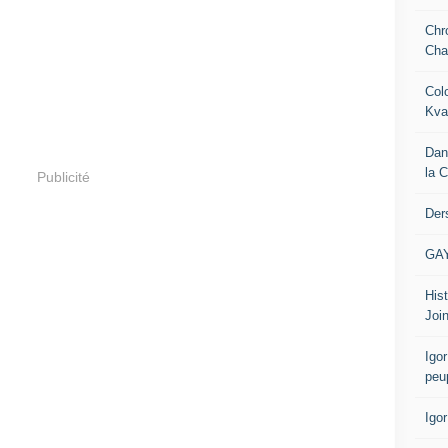
Chr
Cha
Col
Kva
Dan
la 
Publicité
Der
GA
Hist
Join
Igor
peu
Igo