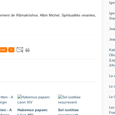
Igo
Igo
nement de Râmakrishna
. Albin Michel, Spiritualités vivantes,
Sta
Jea
Jea
Kat
post
0
Oli
(Le
d'A
La 
Le 
Le 
Les
ten - A
Habemus papam:
Sol iustitiae
Fra