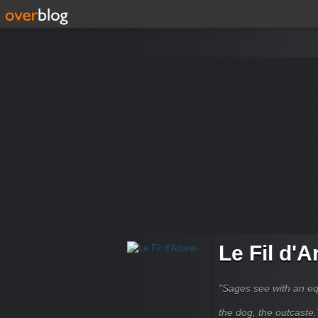
Le Fil d'A
"Sages see with an eq
the dog, the outcaste." B