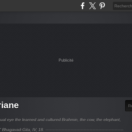
Publicité
riane
ual eye the learned and cultured Brahmin, the cow, the elephant,
hagavad-Gita, IV, 18. -----------------------------------------------------