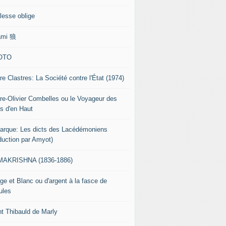
lesse oblige
ami 狼
OTO
re Clastres: La Société contre l'État (1974)
rre-Olivier Combelles ou le Voyageur des
s d'en Haut
tarque: Les dicts des Lacédémoniens
aduction par Amyot)
AKRISHNA (1836-1886)
ge et Blanc ou d'argent à la fasce de
ules
nt Thibauld de Marly