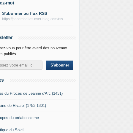
ez-moi
S'abonner au flux RSS
https://pocombelles.over-blog.com/rss
letter
ez-vous pour être averti des nouveaux
es publiés.
es
es du Procès de Jeanne d'Arc (1431)
oine de Rivarol (1753-1801)
ropos du créationnisme
tique du Soleil