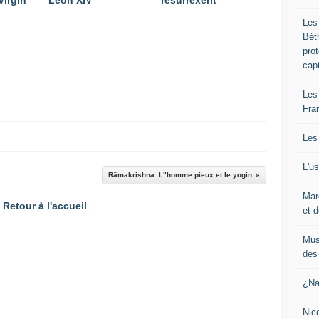
Virgin
Léon XIV
resurrexerit
Les
Bét
pro
cap
Les
Fra
Les
L'u
Râmakrishna: L"homme pieux et le yogin
Mar
Retour à l'accueil
et d
Mus
des 
¿Na
Nic