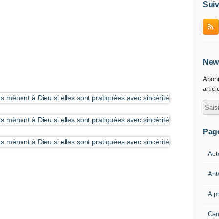
Suiv
News
Abonn
articl
Pag
Act
Ant
A p
Can