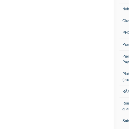
Nob
Ōk
PH
Pier
Pie
Pay
Plu
(tr
RĀM
Rou
gue
Sai