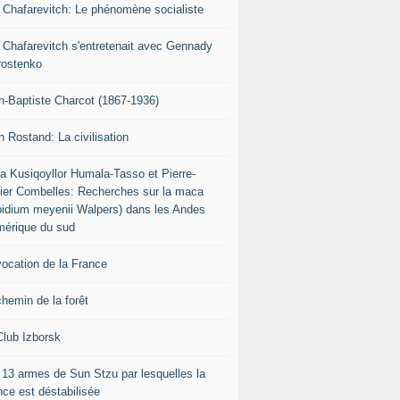
r Chafarevitch: Le phénomène socialiste
r Chafarevitch s'entretenait avec Gennady
rostenko
n-Baptiste Charcot (1867-1936)
n Rostand: La civilisation
ia Kusiqoyllor Humala-Tasso et Pierre-
vier Combelles: Recherches sur la maca
pidium meyenii Walpers) dans les Andes
mérique du sud
vocation de la France
chemin de la forêt
Club Izborsk
 13 armes de Sun Stzu par lesquelles la
nce est déstabilisée