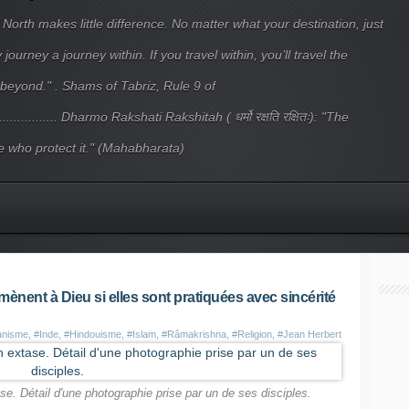
 North makes little difference. No matter what your destination, just
ourney a journey within. If you travel within, you’ll travel the
beyond." . Shams of Tabriz, Rule 9 of
.................... Dharmo Rakshati Rakshitah ( धर्मो रक्षति रक्षितः): "The
 who protect it." (Mahabharata)
ènent à Dieu si elles sont pratiquées avec sincérité
ianisme
,
#Inde
,
#Hindouisme
,
#Islam
,
#Râmakrishna
,
#Religion
,
#Jean Herbert
e. Détail d'une photographie prise par un de ses disciples.