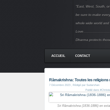
"East, West, South, or
be sure to make every j
whole wide world and 
Love.......................
Dharma protects those
ACCUEIL
CONTACT
Râmakrishna: Toutes les religions m
7 Décembre 2023
, Rédigé par Sudarshan
Publié dans
#Christ
Sri Râmakrishna (1836-1886) en extas