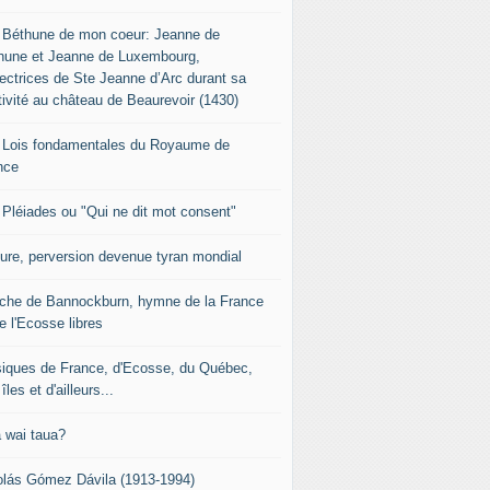
 Béthune de mon coeur: Jeanne de
hune et Jeanne de Luxembourg,
tectrices de Ste Jeanne d’Arc durant sa
tivité au château de Beaurevoir (1430)
 Lois fondamentales du Royaume de
nce
 Pléiades ou "Qui ne dit mot consent"
sure, perversion devenue tyran mondial
che de Bannockburn, hymne de la France
e l'Ecosse libres
iques de France, d'Ecosse, du Québec,
îles et d'ailleurs...
 wai taua?
olás Gómez Dávila (1913-1994)