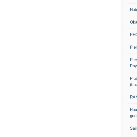
Nob
Ōk
PH
Pier
Pie
Pay
Plu
(tr
RĀM
Rou
gue
Sai