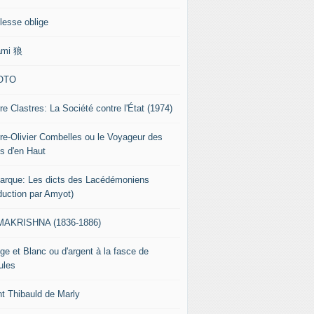
lesse oblige
ami 狼
OTO
re Clastres: La Société contre l'État (1974)
rre-Olivier Combelles ou le Voyageur des
s d'en Haut
tarque: Les dicts des Lacédémoniens
aduction par Amyot)
AKRISHNA (1836-1886)
ge et Blanc ou d'argent à la fasce de
ules
nt Thibauld de Marly