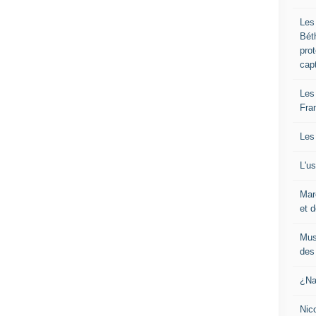
Les
Bét
pro
cap
Les
Fra
Les
L'u
Mar
et d
Mus
des 
¿Na
Nic