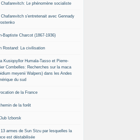
r Chafarevitch: Le phénomène socialiste
r Chafarevitch s'entretenait avec Gennady
rostenko
n-Baptiste Charcot (1867-1936)
n Rostand: La civilisation
ia Kusiqoyllor Humala-Tasso et Pierre-
vier Combelles: Recherches sur la maca
pidium meyenii Walpers) dans les Andes
mérique du sud
vocation de la France
chemin de la forêt
Club Izborsk
 13 armes de Sun Stzu par lesquelles la
nce est déstabilisée