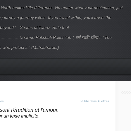
 North makes little difference. No matter what your destination, just
ourney a journey within. If you travel within, you’ll travel the
beyond." . Shams of Tabriz, Rule 9 of
.................... Dharmo Rakshati Rakshitah ( धर्मो रक्षति रक्षितः): "The
 who protect it." (Mahabharata)
les
Publié dans
#Lettres
sont l'érudition et l'amour.
r un texte implicite
.