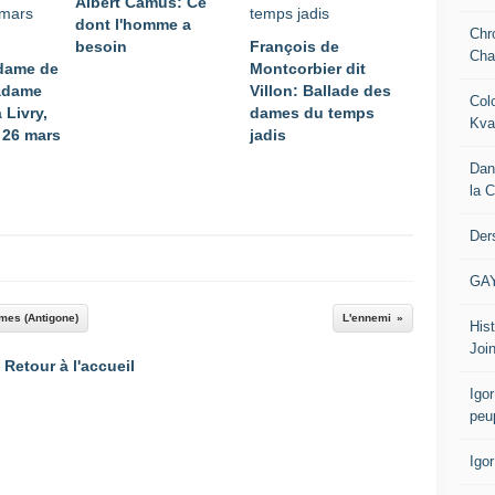
Albert Camus: Ce
dont l'homme a
Chr
besoin
François de
Cha
adame de
Montcorbier dit
adame
Villon: Ballade des
Col
 Livry,
dames du temps
Kva
t 26 mars
jadis
Dan
la 
Der
GA
mmes (Antigone)
L'ennemi
Hist
Join
Retour à l'accueil
Igor
peu
Igo