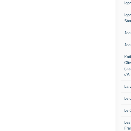
Igo
Igo
Sta
Jea
Jea
Kat
Oli
(Le
d'A
La 
Le 
Le 
Les
Fra