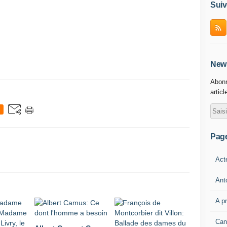
Suiv
News
Abonn
articl
Pag
Act
Ant
A p
Can