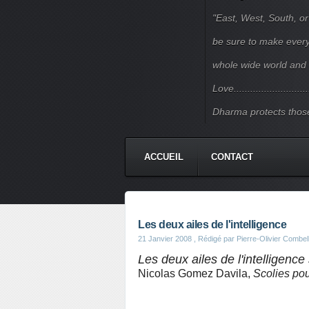
"East, West, South, or
be sure to make every j
whole wide world and 
Love.......................
Dharma protects those
ACCUEIL
CONTACT
Les deux ailes de l'intelligence
21 Janvier 2008
, Rédigé par Pierre-Olivier Combel
Les deux ailes de l'intelligence 
Nicolas Gomez Davila,
Scolies pou