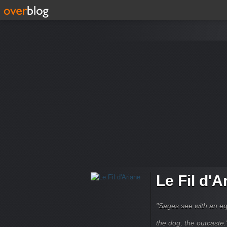
Le Fil d'A
"Sages see with an eq
the dog, the outcaste." B