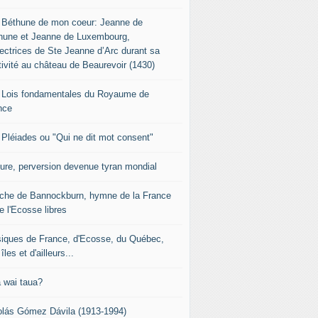
 Béthune de mon coeur: Jeanne de
hune et Jeanne de Luxembourg,
tectrices de Ste Jeanne d’Arc durant sa
tivité au château de Beaurevoir (1430)
 Lois fondamentales du Royaume de
nce
 Pléiades ou "Qui ne dit mot consent"
sure, perversion devenue tyran mondial
che de Bannockburn, hymne de la France
e l'Ecosse libres
iques de France, d'Ecosse, du Québec,
îles et d'ailleurs...
 wai taua?
olás Gómez Dávila (1913-1994)