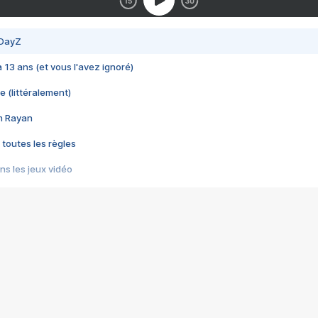
 DayZ
 a 13 ans (et vous l'avez ignoré)
e (littéralement)
im Rayan
 toutes les règles
s les jeux vidéo
us choquant de Rockstar ? - Le scandale BULLY
e plus moche de Steam
du RÊVE tourne au CAUCHEMAR
pendant 8 heures
it… à tort