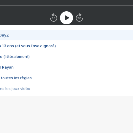
 DayZ
 a 13 ans (et vous l'avez ignoré)
e (littéralement)
im Rayan
 toutes les règles
s les jeux vidéo
us choquant de Rockstar ? - Le scandale BULLY
e plus moche de Steam
du RÊVE tourne au CAUCHEMAR
pendant 8 heures