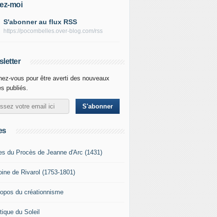
ez-moi
S'abonner au flux RSS
https://pocombelles.over-blog.com/rss
letter
ez-vous pour être averti des nouveaux
es publiés.
es
es du Procès de Jeanne d'Arc (1431)
oine de Rivarol (1753-1801)
ropos du créationnisme
tique du Soleil