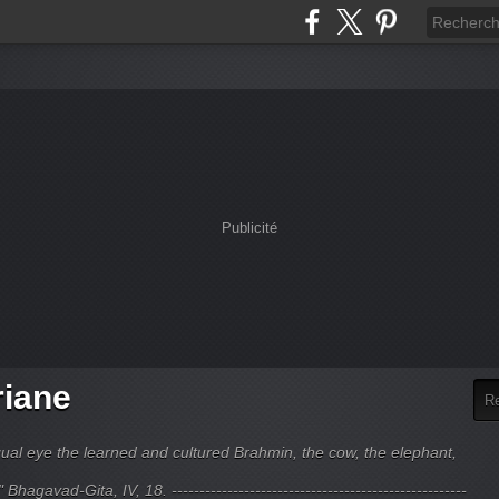
Publicité
riane
ual eye the learned and cultured Brahmin, the cow, the elephant,
hagavad-Gita, IV, 18. -----------------------------------------------------