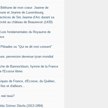
 Béthune de mon coeur: Jeanne de
hune et Jeanne de Luxembourg,
tectrices de Ste Jeanne d’Arc durant sa
tivité au château de Beaurevoir (1430)
 Lois fondamentales du Royaume de
nce
 Pléiades ou "Qui ne dit mot consent"
sure, perversion devenue tyran mondial
che de Bannockburn, hymne de la France
e l'Ecosse libres
iques de France, d'Ecosse, du Québec,
îles et d'ailleurs...
 wai taua?
olás Gómez Dávila (1913-1994)