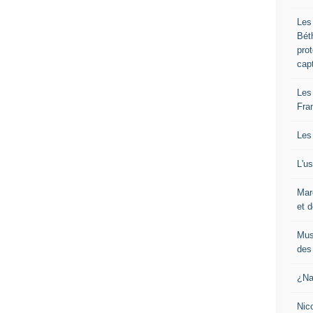
Les
Bét
pro
cap
Les
Fra
Les
L'u
Mar
et d
Mus
des 
¿Na
Nic