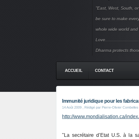
"East, West, South, or
be sure to make every j
whole wide world and 
Love.......................
Dharma protects those
ACCUEIL
CONTACT
Immunité juridique pour les fabric
14 Août 2009
, Rédigé par Pierre-Olivier Combelles
http://www.mondialisation.ca/ind
"La secrétaire d’Etat U.S. à la s