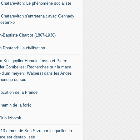
r Chafarevitch: Le phénomène socialiste
r Chafarevitch s'entretenait avec Gennady
rostenko
n-Baptiste Charcot (1867-1936)
n Rostand: La civilisation
ia Kusiqoyllor Humala-Tasso et Pierre-
vier Combelles: Recherches sur la maca
pidium meyenii Walpers) dans les Andes
mérique du sud
vocation de la France
chemin de la forêt
Club Izborsk
 13 armes de Sun Stzu par lesquelles la
nce est déstabilisée