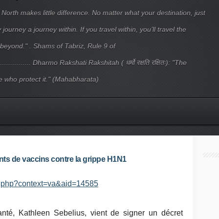
 North makes little difference. No matter what your destination, just
ourney a journey within. If you travel within, you’ll travel the
beyond." . Shams of Tabriz, Rule 9 of
.................... Dharmo Rakshati Rakshitah ( धर्मो रक्षति रक्षितः): "The
 who protect it." (Mahabharata)
ants de vaccins contre la grippe H1N1
ex.php?context=va&aid=14585
anté, Kathleen Sebelius, vient de signer un décret