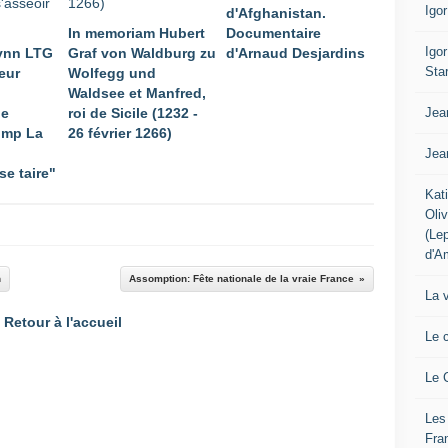
Igo
d'Afghanistan.
In memoriam Hubert
Documentaire
Igo
lynn LTG
Graf von Waldburg zu
d'Arnaud Desjardins
Sta
eur
Wolfegg und
Waldsee et Manfred,
Jea
le
roi de Sicile (1232 -
ump La
26 février 1266)
Jea
se taire"
Kat
Oli
(Le
d'A
n
Assomption: Fête nationale de la vraie France
La 
Retour à l'accueil
Le 
Le 
Les
Fra