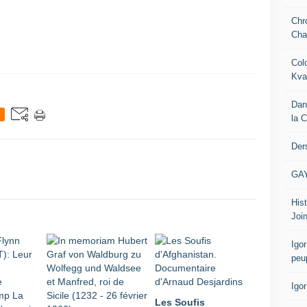
Chr
Cha
Col
Kva
Dan
la 
Der
GA
Hist
Join
Igor
peu
Igo
Les Soufis