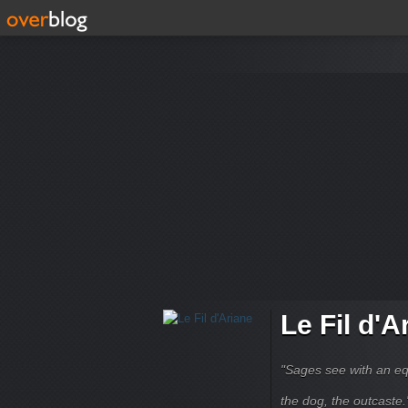
Le Fil d'A
"Sages see with an eq
the dog, the outcaste." B