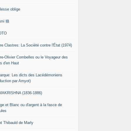
lesse oblige
ami 狼
OTO
re Clastres: La Société contre l'État (1974)
rre-Olivier Combelles ou le Voyageur des
s d'en Haut
tarque: Les dicts des Lacédémoniens
aduction par Amyot)
AKRISHNA (1836-1886)
ge et Blanc ou d'argent à la fasce de
ules
nt Thibauld de Marly