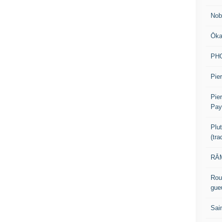
Nob
Ōk
PH
Pier
Pie
Pay
Plu
(tr
RĀM
Rou
gue
Sai