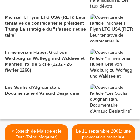
Michael T. Flynn LTG USA (RET): Leur
tentative de contrecarrer le président
Trump La stratégie du "s'asseoir et se
taire"
In memoriam Hubert Graf von
Waldburg zu Wolfegg und Waldsee et
Manfred, roi de Sicile (1232 - 26
février 1266)
Les Soufis d'Afghanistan.
Documentaire d'Arnaud Desjardins
< Joseph de Maistre et le
Le 11 septembre 2001: une
Tsar (Rémi Mogenet)
provocation mondiale