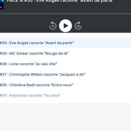
FACE A #30 : Eve Angeli raconte "Avant de partir"
#30 : Eve Angeli raconte "Avant de partir"
#29 : MC Solaar raconte "Bouge de là"
28 : Lorie raconte "Je vais vite"
#27 : Christophe Willem raconte "Jacques a dit"
#26 : Chimène Badi raconte "Entre nous"
#25 : Indochine raconte "3e sexe"
#24 : Zaho raconte "C'est chelou"
#23 : Patrick Bruel raconte "Au café des délices"
#22 : Kyo raconte "Le chemin"