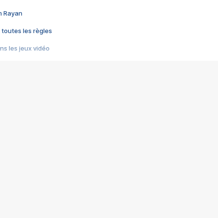
im Rayan
 toutes les règles
s les jeux vidéo
us choquant de Rockstar ? - Le scandale BULLY
e plus moche de Steam
du RÊVE tourne au CAUCHEMAR
pendant 8 heures
it… à tort
umiliés par un jeu vidéo
ire - Final Fantasy 8
ti un empire - Age of Empires
story DOFUS