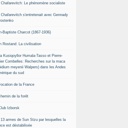
r Chafarevitch: Le phénomène socialiste
r Chafarevitch s'entretenait avec Gennady
rostenko
n-Baptiste Charcot (1867-1936)
n Rostand: La civilisation
ia Kusiqoyllor Humala-Tasso et Pierre-
vier Combelles: Recherches sur la maca
pidium meyenii Walpers) dans les Andes
mérique du sud
vocation de la France
chemin de la forêt
Club Izborsk
 13 armes de Sun Stzu par lesquelles la
nce est déstabilisée