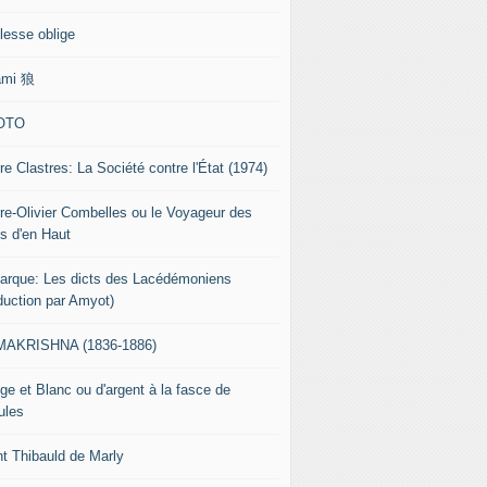
lesse oblige
ami 狼
OTO
re Clastres: La Société contre l'État (1974)
rre-Olivier Combelles ou le Voyageur des
s d'en Haut
tarque: Les dicts des Lacédémoniens
aduction par Amyot)
AKRISHNA (1836-1886)
ge et Blanc ou d'argent à la fasce de
ules
nt Thibauld de Marly