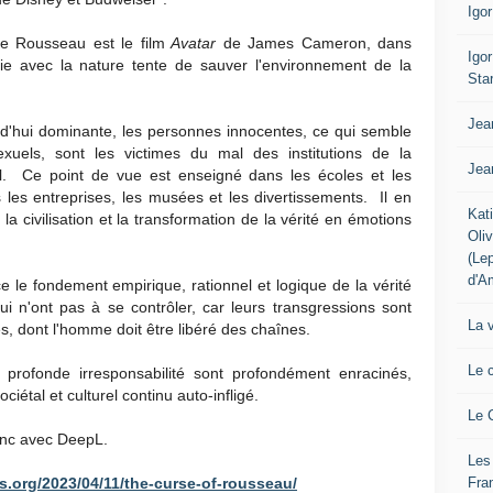
Igo
de Rousseau est le film
Avatar
de James Cameron, dans
Igo
ie avec la nature tente de sauver l'environnement de la
Sta
Jea
d'hui dominante, les personnes innocentes, ce qui semble
uels, sont les victimes du mal des institutions de la
Jea
mal. Ce point de vue est enseigné dans les écoles et les
ns les entreprises, les musées et les divertissements. Il en
Kat
la civilisation et la transformation de la vérité en émotions
Oli
(Le
d'A
ace le fondement empirique, rationnel et logique de la vérité
i n'ont pas à se contrôler, car leurs transgressions sont
La 
s, dont l'homme doit être libéré des chaînes.
Le 
rofonde irresponsabilité sont profondément enracinés,
ociétal et culturel continu auto-infligé.
Le 
lanc avec DeepL.
Les
Fra
s.org/2023/04/11/the-curse-of-rousseau/