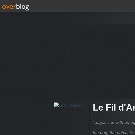
Le Fil d'A
"Sages see with an eq
the dog, the outcaste." B