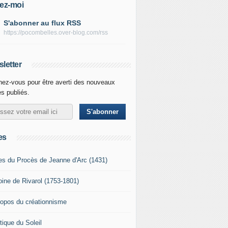
ez-moi
S'abonner au flux RSS
https://pocombelles.over-blog.com/rss
letter
ez-vous pour être averti des nouveaux
es publiés.
es
es du Procès de Jeanne d'Arc (1431)
oine de Rivarol (1753-1801)
ropos du créationnisme
tique du Soleil