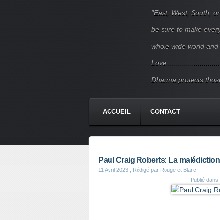
"East, West, South, or
be sure to make every j
whole wide world and 
Love.......................
Dharma protects those
ACCUEIL
CONTACT
Paul Craig Roberts: La malédicti
11 Avril 2023
, Rédigé par Rouge et Blanc
Publié dans