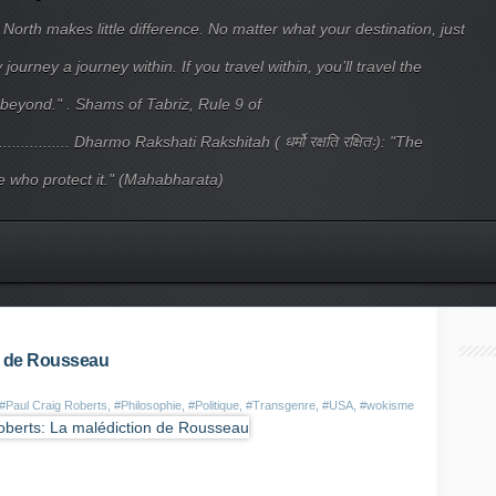
 North makes little difference. No matter what your destination, just
ourney a journey within. If you travel within, you’ll travel the
beyond." . Shams of Tabriz, Rule 9 of
.................... Dharmo Rakshati Rakshitah ( धर्मो रक्षति रक्षितः): "The
 who protect it." (Mahabharata)
on de Rousseau
#Paul Craig Roberts
,
#Philosophie
,
#Politique
,
#Transgenre
,
#USA
,
#wokisme