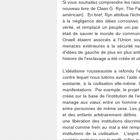
Si vous souhaitez comprendre les raison
nouveau livre de Claes G. Ryn,
The Fa
américain). En bref, Ryn attribue l'éch
à la négligence des idées corrosives qu
vérité, et remplacé un peuple uni par
était de sauver le monde du commun
Orwell étaient associés à l'Union s
menaces extérieures à la sécurité na
d'idées de gauche de plus en plus anti
histoire de l'esclavage a été créée et u
L'idéalisme rousseauiste a refondu l
contre lequel nous luttons avec l'aide d
existante, à la civilisation elle-mê
manifestations. Par exemple, le proje
créée sur la base de l'institution de l'
mariage aux vœux entre un homme et 
entre personnes de même sexe. Les pé
et des enfants arbitrairement définis
une libération des institutions discrim
moral comme frein au mal a été rempla
institutions de la civilisation. L'espr
sociétés motivées par le profit, telles 