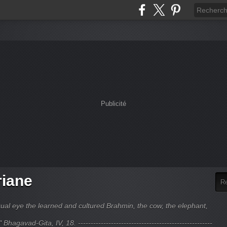
Publicité
riane
ual eye the learned and cultured Brahmin, the cow, the elephant,
hagavad-Gita, IV, 18. -----------------------------------------------------