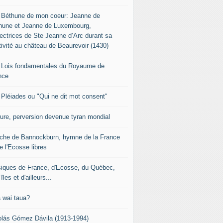
 Béthune de mon coeur: Jeanne de
hune et Jeanne de Luxembourg,
tectrices de Ste Jeanne d’Arc durant sa
tivité au château de Beaurevoir (1430)
 Lois fondamentales du Royaume de
nce
 Pléiades ou "Qui ne dit mot consent"
sure, perversion devenue tyran mondial
che de Bannockburn, hymne de la France
e l'Ecosse libres
iques de France, d'Ecosse, du Québec,
îles et d'ailleurs...
 wai taua?
olás Gómez Dávila (1913-1994)