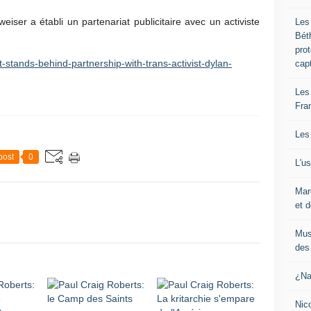
ser a établi un partenariat publicitaire avec un activiste
Les
Bét
pro
-stands-behind-partnership-with-trans-activist-dylan-
cap
Les
Fra
Les
post
0
L'u
Mar
et d
Mus
des 
¿Na
Nic