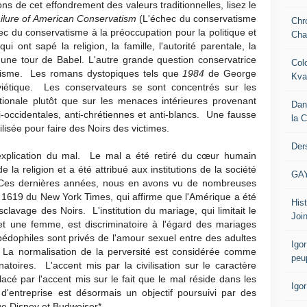
s de cet effondrement des valeurs traditionnelles, lisez le
ilure of American Conservatism
(L'échec du conservatisme
Chr
ec du conservatisme à la préoccupation pour la politique et
Cha
i ont sapé la religion, la famille, l'autorité parentale, la
 une tour de Babel. L'autre grande question conservatrice
Col
isme. Les romans dystopiques tels que
1984
de George
Kva
oviétique. Les conservateurs se sont concentrés sur les
tionale plutôt que sur les menaces intérieures provenant
Dan
-occidentales, anti-chrétiennes et anti-blancs. Une fausse
la 
tilisée pour faire des Noirs des victimes.
Der
'explication du mal. Le mal a été retiré du cœur humain
e la religion et a été attribué aux institutions de la société
GA
me. Ces dernières années, nous en avons vu de nombreuses
t 1619 du New York Times, qui affirme que l'Amérique a été
Hist
esclavage des Noirs. L'institution du mariage, qui limitait le
Join
une femme, est discriminatoire à l'égard des mariages
dophiles sont privés de l'amour sexuel entre des adultes
Igor
. La normalisation de la perversité est considérée comme
peu
inatoires. L'accent mis par la civilisation sur le caractère
cé par l'accent mis sur le fait que le mal réside dans les
Igo
it d'entreprise est désormais un objectif poursuivi par des
que Disney et Budweiser*.