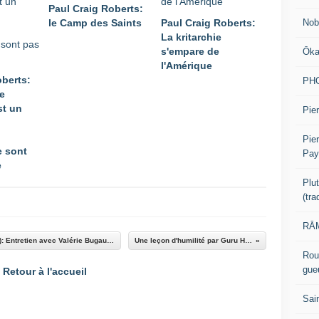
Paul Craig Roberts:
Nob
le Camp des Saints
Paul Craig Roberts:
La kritarchie
s'empare de
Ōk
l'Amérique
oberts:
PH
e
st un
Pier
Pie
e sont
Pay
e
Plu
(tr
RĀM
++ IMPORTANT++ Pascal Najani (NeutralSwiss): Entretien avec Valérie Bugault: La France en crise
Une leçon d'humilité par Guru Har Krishan
Rou
gue
Retour à l'accueil
Sai